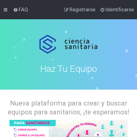
FAQ
Registrarse
Identificarse
Haz Tu Equipo
Nueva plataforma para crear y buscar
equipos para sanitarios, ¡te esperamos!