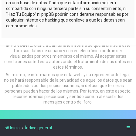
en una base de datos. Dado que esta información no será
compartida con ninguna tercera parte sin su consentimiento, ni
“Haz Tu Equipo” ni phpBB podrán considerarse responsables por
cualquier intento de hacking que conlleve a que los datos sean
comprometidos.
IMPORTANTE:
Ciencia Sanitaria le informa de que al unirse a este
foro sus datos de usuario y correo electrónico podrán ser
visualizados por otros miembros del mismo. Al aceptar estas
condiciones usted está autorizando el tratamiento de sus datos en
estos términos.
Asimismo, le informamos que esta web, y su representante legal,
no se hará responsable de la privacidad de aquellos datos que sean
publicados por los propios usuarios, ni del uso que terceras
personas puedan hacer de los mismos. Por tanto, en este aspecto,
recomendamos precaución y sentido común al escribir los
mensajes dentro del foro.
Inicio
Índice general