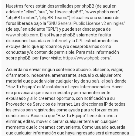
Nuestros foros están desarrollados por phpBB (de aquí en
adelante “ellos”, “sus”, “software phpBB”, “www.phpbb.com”,
“phpBB Limited”, “phpBB Teams”) el cual es una solución de
foros liberada bajo la “
GNU General Public License v2 en Ingles
”
(de aquí en adelante “GPL”) y puede ser descargada de
www.phpbb.com
. El software phpBB solamente facilita
discusiones basadas en Internet y la GPL estrictamente los
excluye de lo que aprobamos y/o desaprobamos como
conductas y/o contenido permisible. Para más información
sobre phpBB, por favor visite:
https://www.phpbb.com/
.
Acuerda no enviar ningun contenido abusivo, obsceno, vulgar,
difamatorio, indecente, amenazante, sexual o cualquier otro
material que pueda violar cualquier ley de su país, el país donde
“Haz Tu Equipo” está instalado o Leyes Internacionales. Hacer
eso provocará que sea inmediata y permanentemente
expulsado y, si lo creemos oportuno, con notificación a su
Proveedor de Servicios de Internet. Las direcciones IP de todos
los envíos son registradas como ayuda para reforzar estas
condiciones. Acuerda que “Haz Tu Equipo” tiene derecho a
eliminar, editar, mover o cerrar cualquier tema en cualquier
momento que lo creamos conveniente. Como usuario acuerda
que cualquier información que haya ingresado será almacenada