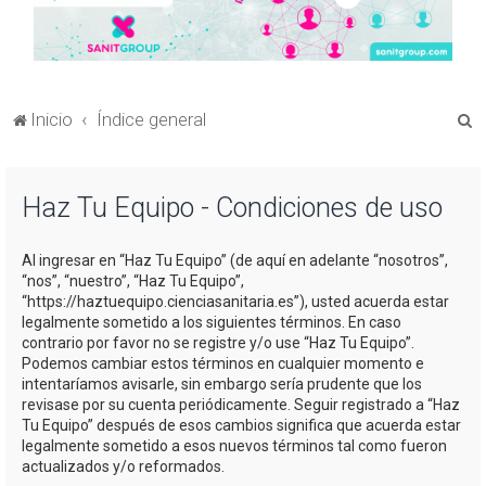
B
Inicio
Índice general
u
s
Haz Tu Equipo - Condiciones de uso
c
a
Al ingresar en “Haz Tu Equipo” (de aquí en adelante “nosotros”,
r
“nos”, “nuestro”, “Haz Tu Equipo”,
“https://haztuequipo.cienciasanitaria.es”), usted acuerda estar
legalmente sometido a los siguientes términos. En caso
contrario por favor no se registre y/o use “Haz Tu Equipo”.
Podemos cambiar estos términos en cualquier momento e
intentaríamos avisarle, sin embargo sería prudente que los
revisase por su cuenta periódicamente. Seguir registrado a “Haz
Tu Equipo” después de esos cambios significa que acuerda estar
legalmente sometido a esos nuevos términos tal como fueron
actualizados y/o reformados.