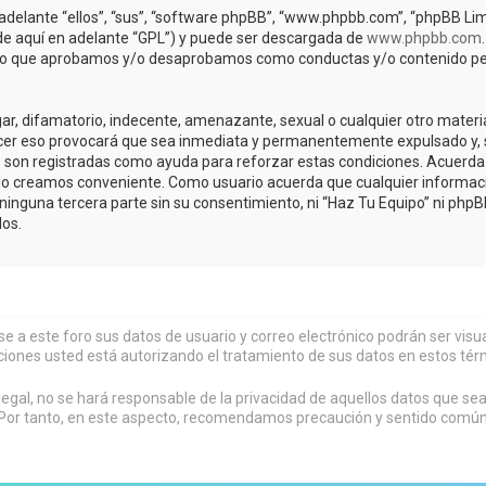
adelante “ellos”, “sus”, “software phpBB”, “www.phpbb.com”, “phpBB Lim
(de aquí en adelante “GPL”) y puede ser descargada de
www.phpbb.com
de lo que aprobamos y/o desaprobamos como conductas y/o contenido pe
r, difamatorio, indecente, amenazante, sexual o cualquier otro material 
acer eso provocará que sea inmediata y permanentemente expulsado y, s
os son registradas como ayuda para reforzar estas condiciones. Acuerda 
lo creamos conveniente. Como usuario acuerda que cualquier informa
inguna tercera parte sin su consentimiento, ni “Haz Tu Equipo” ni php
os.
rse a este foro sus datos de usuario y correo electrónico podrán ser vi
ciones usted está autorizando el tratamiento de sus datos en estos tér
al, no se hará responsable de la privacidad de aquellos datos que sean
or tanto, en este aspecto, recomendamos precaución y sentido común al