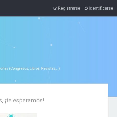
Registrarse
Identificarse
nes (Congresos, Libros, Revistas,...)
s, ¡te esperamos!