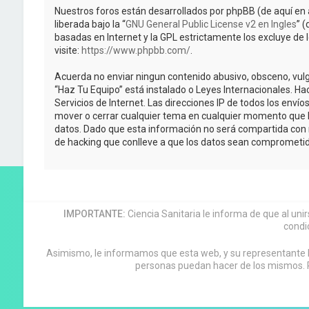
Nuestros foros están desarrollados por phpBB (de aquí en 
liberada bajo la “
GNU General Public License v2 en Ingles
” 
basadas en Internet y la GPL estrictamente los excluye 
visite:
https://www.phpbb.com/
.
Acuerda no enviar ningun contenido abusivo, obsceno, vulga
“Haz Tu Equipo” está instalado o Leyes Internacionales. H
Servicios de Internet. Las direcciones IP de todos los enví
mover o cerrar cualquier tema en cualquier momento que 
datos. Dado que esta información no será compartida con n
de hacking que conlleve a que los datos sean comprometid
IMPORTANTE:
Ciencia Sanitaria le informa de que al uni
condi
Asimismo, le informamos que esta web, y su representante leg
personas puedan hacer de los mismos. P