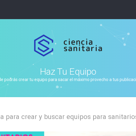
Haz Tu Equipo
de podrás crear tu equipo para sacar el máximo provecho a tus publicacio
 para crear y buscar equipos para sanitario