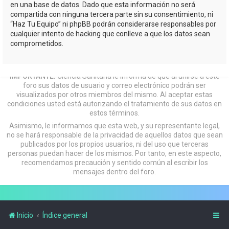
en una base de datos. Dado que esta información no será
compartida con ninguna tercera parte sin su consentimiento, ni
“Haz Tu Equipo” ni phpBB podrán considerarse responsables por
cualquier intento de hacking que conlleve a que los datos sean
comprometidos.
IMPORTANTE:
Ciencia Sanitaria le informa de que al unirse a este
foro sus datos de usuario y correo electrónico podrán ser
visualizados por otros miembros del mismo. Al aceptar estas
condiciones usted está autorizando el tratamiento de sus datos en
estos términos.
Asimismo, le informamos que esta web, y su representante legal,
no se hará responsable de la privacidad de aquellos datos que sean
publicados por los propios usuarios, ni del uso que terceras
personas puedan hacer de los mismos. Por tanto, en este aspecto,
recomendamos precaución y sentido común al escribir los
mensajes dentro del foro.
Inicio
Índice general