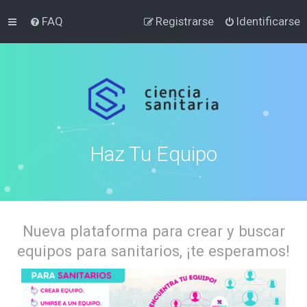
FAQ
Registrarse
Identificarse
Haz Tu Equipo
Nueva plataforma para crear y buscar
equipos para sanitarios, ¡te esperamos!