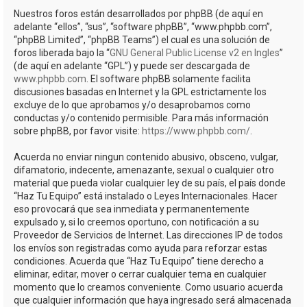
Nuestros foros están desarrollados por phpBB (de aquí en
adelante “ellos”, “sus”, “software phpBB”, “www.phpbb.com”,
“phpBB Limited”, “phpBB Teams”) el cual es una solución de
foros liberada bajo la “
GNU General Public License v2 en Ingles
”
(de aquí en adelante “GPL”) y puede ser descargada de
www.phpbb.com
. El software phpBB solamente facilita
discusiones basadas en Internet y la GPL estrictamente los
excluye de lo que aprobamos y/o desaprobamos como
conductas y/o contenido permisible. Para más información
sobre phpBB, por favor visite:
https://www.phpbb.com/
.
Acuerda no enviar ningun contenido abusivo, obsceno, vulgar,
difamatorio, indecente, amenazante, sexual o cualquier otro
material que pueda violar cualquier ley de su país, el país donde
“Haz Tu Equipo” está instalado o Leyes Internacionales. Hacer
eso provocará que sea inmediata y permanentemente
expulsado y, si lo creemos oportuno, con notificación a su
Proveedor de Servicios de Internet. Las direcciones IP de todos
los envíos son registradas como ayuda para reforzar estas
condiciones. Acuerda que “Haz Tu Equipo” tiene derecho a
eliminar, editar, mover o cerrar cualquier tema en cualquier
momento que lo creamos conveniente. Como usuario acuerda
que cualquier información que haya ingresado será almacenada