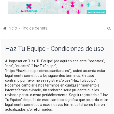
B
Inicio
Índice general
u
s
Haz Tu Equipo - Condiciones de uso
c
a
Al ingresar en “Haz Tu Equipo” (de aquí en adelante “nosotros”,
r
“nos”, “nuestro”, “Haz Tu Equipo”,
“https://haztuequipo.cienciasanitaria.es”), usted acuerda estar
legalmente sometido a los siguientes términos. En caso
contrario por favor no se registre y/o use “Haz Tu Equipo”.
Podemos cambiar estos términos en cualquier momento e
intentaríamos avisarle, sin embargo sería prudente que los
revisase por su cuenta periódicamente. Seguir registrado a “Haz
Tu Equipo” después de esos cambios significa que acuerda estar
legalmente sometido a esos nuevos términos tal como fueron
actualizados y/o reformados.