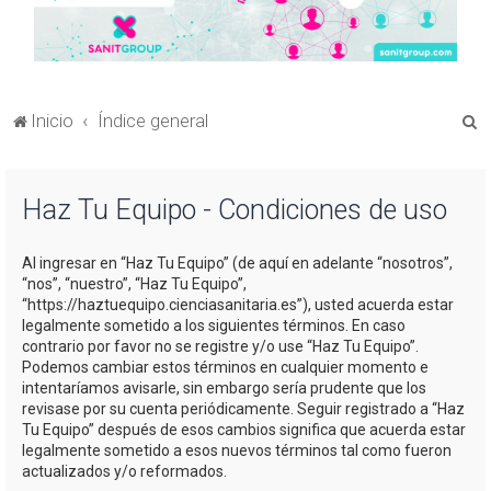
B
Inicio
Índice general
u
s
Haz Tu Equipo - Condiciones de uso
c
a
Al ingresar en “Haz Tu Equipo” (de aquí en adelante “nosotros”,
r
“nos”, “nuestro”, “Haz Tu Equipo”,
“https://haztuequipo.cienciasanitaria.es”), usted acuerda estar
legalmente sometido a los siguientes términos. En caso
contrario por favor no se registre y/o use “Haz Tu Equipo”.
Podemos cambiar estos términos en cualquier momento e
intentaríamos avisarle, sin embargo sería prudente que los
revisase por su cuenta periódicamente. Seguir registrado a “Haz
Tu Equipo” después de esos cambios significa que acuerda estar
legalmente sometido a esos nuevos términos tal como fueron
actualizados y/o reformados.