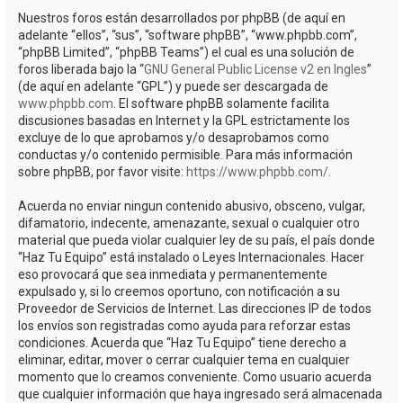
Nuestros foros están desarrollados por phpBB (de aquí en
adelante “ellos”, “sus”, “software phpBB”, “www.phpbb.com”,
“phpBB Limited”, “phpBB Teams”) el cual es una solución de
foros liberada bajo la “
GNU General Public License v2 en Ingles
”
(de aquí en adelante “GPL”) y puede ser descargada de
www.phpbb.com
. El software phpBB solamente facilita
discusiones basadas en Internet y la GPL estrictamente los
excluye de lo que aprobamos y/o desaprobamos como
conductas y/o contenido permisible. Para más información
sobre phpBB, por favor visite:
https://www.phpbb.com/
.
Acuerda no enviar ningun contenido abusivo, obsceno, vulgar,
difamatorio, indecente, amenazante, sexual o cualquier otro
material que pueda violar cualquier ley de su país, el país donde
“Haz Tu Equipo” está instalado o Leyes Internacionales. Hacer
eso provocará que sea inmediata y permanentemente
expulsado y, si lo creemos oportuno, con notificación a su
Proveedor de Servicios de Internet. Las direcciones IP de todos
los envíos son registradas como ayuda para reforzar estas
condiciones. Acuerda que “Haz Tu Equipo” tiene derecho a
eliminar, editar, mover o cerrar cualquier tema en cualquier
momento que lo creamos conveniente. Como usuario acuerda
que cualquier información que haya ingresado será almacenada