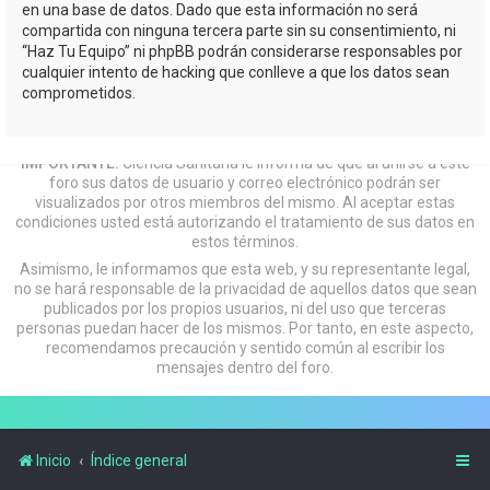
en una base de datos. Dado que esta información no será
compartida con ninguna tercera parte sin su consentimiento, ni
“Haz Tu Equipo” ni phpBB podrán considerarse responsables por
cualquier intento de hacking que conlleve a que los datos sean
comprometidos.
IMPORTANTE:
Ciencia Sanitaria le informa de que al unirse a este
foro sus datos de usuario y correo electrónico podrán ser
visualizados por otros miembros del mismo. Al aceptar estas
condiciones usted está autorizando el tratamiento de sus datos en
estos términos.
Asimismo, le informamos que esta web, y su representante legal,
no se hará responsable de la privacidad de aquellos datos que sean
publicados por los propios usuarios, ni del uso que terceras
personas puedan hacer de los mismos. Por tanto, en este aspecto,
recomendamos precaución y sentido común al escribir los
mensajes dentro del foro.
Inicio
Índice general