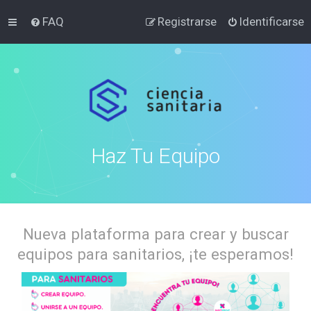
FAQ
Registrarse
Identificarse
Haz Tu Equipo
Nueva plataforma para crear y buscar
equipos para sanitarios, ¡te esperamos!