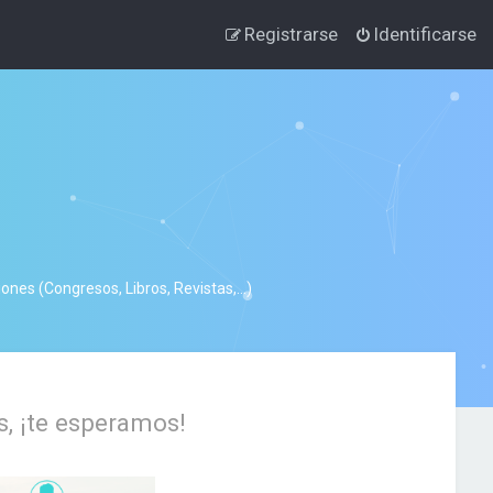
Registrarse
Identificarse
nes (Congresos, Libros, Revistas,...)
s, ¡te esperamos!