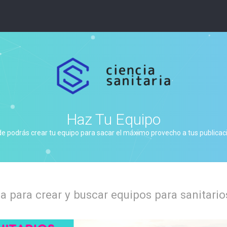
Haz Tu Equipo
de podrás crear tu equipo para sacar el máximo provecho a tus publicacio
 para crear y buscar equipos para sanitario