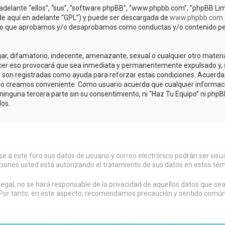
adelante “ellos”, “sus”, “software phpBB”, “www.phpbb.com”, “phpBB Lim
(de aquí en adelante “GPL”) y puede ser descargada de
www.phpbb.com
de lo que aprobamos y/o desaprobamos como conductas y/o contenido pe
r, difamatorio, indecente, amenazante, sexual o cualquier otro material 
acer eso provocará que sea inmediata y permanentemente expulsado y, s
os son registradas como ayuda para reforzar estas condiciones. Acuerda 
lo creamos conveniente. Como usuario acuerda que cualquier informa
inguna tercera parte sin su consentimiento, ni “Haz Tu Equipo” ni php
os.
rse a este foro sus datos de usuario y correo electrónico podrán ser vi
ciones usted está autorizando el tratamiento de sus datos en estos tér
al, no se hará responsable de la privacidad de aquellos datos que sean
or tanto, en este aspecto, recomendamos precaución y sentido común al