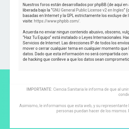
Nuestros foros están desarrollados por phpBB (de aquí en 
liberada bajo la “
GNU General Public License v2 en Ingles
” 
basadas en Internet y la GPL estrictamente los excluye 
visite:
https://www.phpbb.com/
.
Acuerda no enviar ningun contenido abusivo, obsceno, vulga
“Haz Tu Equipo” está instalado o Leyes Internacionales. H
Servicios de Internet. Las direcciones IP de todos los enví
mover o cerrar cualquier tema en cualquier momento que 
datos. Dado que esta información no será compartida con n
de hacking que conlleve a que los datos sean comprometid
IMPORTANTE:
Ciencia Sanitaria le informa de que al uni
condi
Asimismo, le informamos que esta web, y su representante leg
personas puedan hacer de los mismos. P