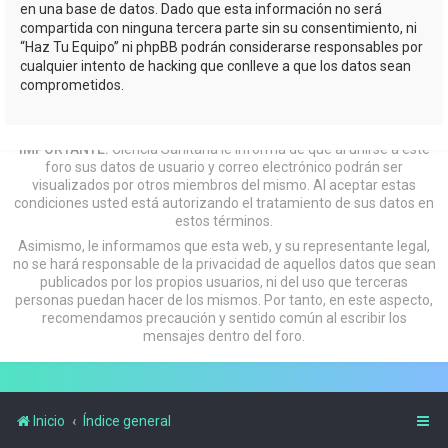
en una base de datos. Dado que esta información no será
compartida con ninguna tercera parte sin su consentimiento, ni
“Haz Tu Equipo” ni phpBB podrán considerarse responsables por
cualquier intento de hacking que conlleve a que los datos sean
comprometidos.
IMPORTANTE:
Ciencia Sanitaria le informa de que al unirse a este
foro sus datos de usuario y correo electrónico podrán ser
visualizados por otros miembros del mismo. Al aceptar estas
condiciones usted está autorizando el tratamiento de sus datos en
estos términos.
Asimismo, le informamos que esta web, y su representante legal,
no se hará responsable de la privacidad de aquellos datos que sean
publicados por los propios usuarios, ni del uso que terceras
personas puedan hacer de los mismos. Por tanto, en este aspecto,
recomendamos precaución y sentido común al escribir los
mensajes dentro del foro.
Inicio
Índice general