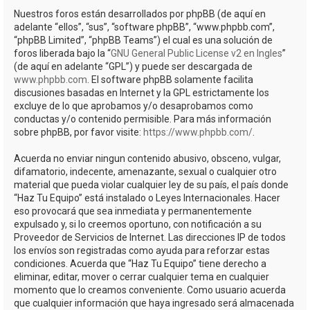
Nuestros foros están desarrollados por phpBB (de aquí en
adelante “ellos”, “sus”, “software phpBB”, “www.phpbb.com”,
“phpBB Limited”, “phpBB Teams”) el cual es una solución de
foros liberada bajo la “
GNU General Public License v2 en Ingles
”
(de aquí en adelante “GPL”) y puede ser descargada de
www.phpbb.com
. El software phpBB solamente facilita
discusiones basadas en Internet y la GPL estrictamente los
excluye de lo que aprobamos y/o desaprobamos como
conductas y/o contenido permisible. Para más información
sobre phpBB, por favor visite:
https://www.phpbb.com/
.
Acuerda no enviar ningun contenido abusivo, obsceno, vulgar,
difamatorio, indecente, amenazante, sexual o cualquier otro
material que pueda violar cualquier ley de su país, el país donde
“Haz Tu Equipo” está instalado o Leyes Internacionales. Hacer
eso provocará que sea inmediata y permanentemente
expulsado y, si lo creemos oportuno, con notificación a su
Proveedor de Servicios de Internet. Las direcciones IP de todos
los envíos son registradas como ayuda para reforzar estas
condiciones. Acuerda que “Haz Tu Equipo” tiene derecho a
eliminar, editar, mover o cerrar cualquier tema en cualquier
momento que lo creamos conveniente. Como usuario acuerda
que cualquier información que haya ingresado será almacenada