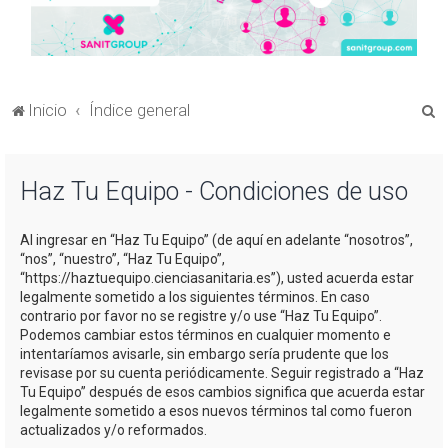
B
Inicio
Índice general
u
s
Haz Tu Equipo - Condiciones de uso
c
a
Al ingresar en “Haz Tu Equipo” (de aquí en adelante “nosotros”,
r
“nos”, “nuestro”, “Haz Tu Equipo”,
“https://haztuequipo.cienciasanitaria.es”), usted acuerda estar
legalmente sometido a los siguientes términos. En caso
contrario por favor no se registre y/o use “Haz Tu Equipo”.
Podemos cambiar estos términos en cualquier momento e
intentaríamos avisarle, sin embargo sería prudente que los
revisase por su cuenta periódicamente. Seguir registrado a “Haz
Tu Equipo” después de esos cambios significa que acuerda estar
legalmente sometido a esos nuevos términos tal como fueron
actualizados y/o reformados.