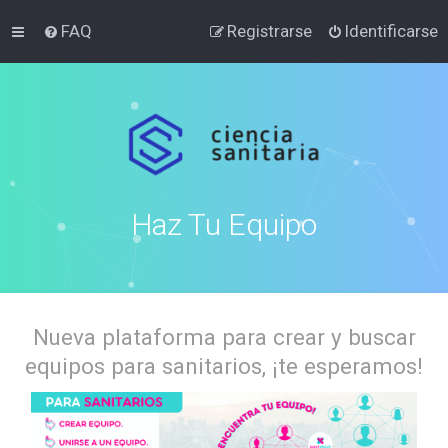
FAQ
Registrarse
Identificarse
Haz Tu Equipo
Nueva plataforma para crear y buscar
equipos para sanitarios, ¡te esperamos!