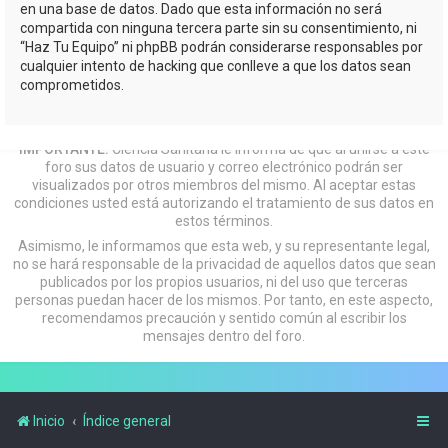
en una base de datos. Dado que esta información no será
compartida con ninguna tercera parte sin su consentimiento, ni
“Haz Tu Equipo” ni phpBB podrán considerarse responsables por
cualquier intento de hacking que conlleve a que los datos sean
comprometidos.
IMPORTANTE:
Ciencia Sanitaria le informa de que al unirse a este
foro sus datos de usuario y correo electrónico podrán ser
visualizados por otros miembros del mismo. Al aceptar estas
condiciones usted está autorizando el tratamiento de sus datos en
estos términos.
Asimismo, le informamos que esta web, y su representante legal,
no se hará responsable de la privacidad de aquellos datos que sean
publicados por los propios usuarios, ni del uso que terceras
personas puedan hacer de los mismos. Por tanto, en este aspecto,
recomendamos precaución y sentido común al escribir los
mensajes dentro del foro.
Inicio
Índice general