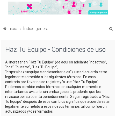
B
Inicio
Índice general
u
s
Haz Tu Equipo - Condiciones de uso
c
a
Al ingresar en “Haz Tu Equipo” (de aquí en adelante “nosotros”,
r
“nos”, “nuestro”, “Haz Tu Equipo”,
“https://haztuequipo.cienciasanitaria.es”), usted acuerda estar
legalmente sometido a los siguientes términos. En caso
contrario por favor no se registre y/o use “Haz Tu Equipo”.
Podemos cambiar estos términos en cualquier momento e
intentaríamos avisarle, sin embargo sería prudente que los
revisase por su cuenta periódicamente. Seguir registrado a “Haz
Tu Equipo” después de esos cambios significa que acuerda estar
legalmente sometido a esos nuevos términos tal como fueron
actualizados y/o reformados.