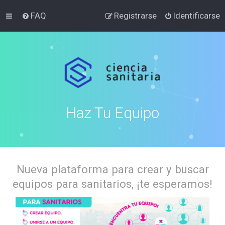
FAQ
Registrarse
Identificarse
Haz Tu Equipo
Nueva plataforma para crear y buscar
equipos para sanitarios, ¡te esperamos!