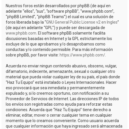
Nuestros foros están desarrollados por phpBB (de aquí en
adelante “ellos”, “sus”, “software phpBB”, “www.phpbb.com”,
“phpBB Limited”, “phpBB Teams”) el cual es una solución de
foros liberada bajo la “
GNU General Public License v2 en Ingles
”
(de aquí en adelante “GPL”) y puede ser descargada de
www.phpbb.com
. El software phpBB solamente facilita
discusiones basadas en Internet y la GPL estrictamente los
excluye de lo que aprobamos y/o desaprobamos como
conductas y/o contenido permisible. Para más información
sobre phpBB, por favor visite:
https://www.phpbb.com/
.
Acuerda no enviar ningun contenido abusivo, obsceno, vulgar,
difamatorio, indecente, amenazante, sexual o cualquier otro
material que pueda violar cualquier ley de su país, el país donde
“Haz Tu Equipo” está instalado o Leyes Internacionales. Hacer
eso provocará que sea inmediata y permanentemente
expulsado y, si lo creemos oportuno, con notificación a su
Proveedor de Servicios de Internet. Las direcciones IP de todos
los envíos son registradas como ayuda para reforzar estas
condiciones. Acuerda que “Haz Tu Equipo” tiene derecho a
eliminar, editar, mover o cerrar cualquier tema en cualquier
momento que lo creamos conveniente. Como usuario acuerda
que cualquier información que haya ingresado será almacenada