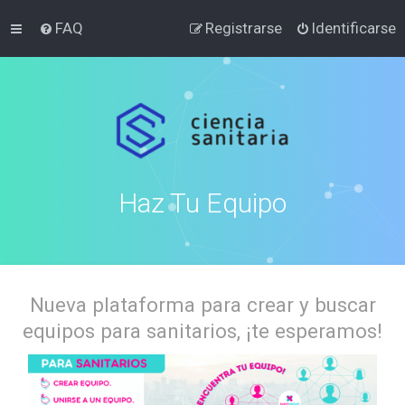
FAQ
Registrarse
Identificarse
Haz Tu Equipo
Nueva plataforma para crear y buscar
equipos para sanitarios, ¡te esperamos!