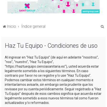
B
Inicio
Índice general
u
s
Haz Tu Equipo - Condiciones de uso
c
a
Al ingresar en “Haz Tu Equipo” (de aquí en adelante “nosotros”,
r
“nos”, “nuestro”, “Haz Tu Equipo”,
“https://haztuequipo.cienciasanitaria.es”), usted acuerda estar
legalmente sometido a los siguientes términos. En caso
contrario por favor no se registre y/o use “Haz Tu Equipo”.
Podemos cambiar estos términos en cualquier momento e
intentaríamos avisarle, sin embargo sería prudente que los
revisase por su cuenta periódicamente. Seguir registrado a “Haz
Tu Equipo” después de esos cambios significa que acuerda estar
legalmente sometido a esos nuevos términos tal como fueron
actualizados y/o reformados.