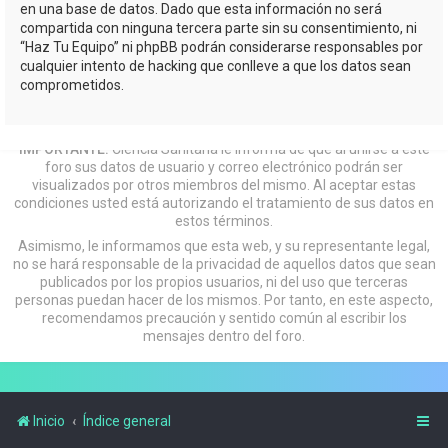
en una base de datos. Dado que esta información no será
compartida con ninguna tercera parte sin su consentimiento, ni
“Haz Tu Equipo” ni phpBB podrán considerarse responsables por
cualquier intento de hacking que conlleve a que los datos sean
comprometidos.
IMPORTANTE:
Ciencia Sanitaria le informa de que al unirse a este
foro sus datos de usuario y correo electrónico podrán ser
visualizados por otros miembros del mismo. Al aceptar estas
condiciones usted está autorizando el tratamiento de sus datos en
estos términos.
Asimismo, le informamos que esta web, y su representante legal,
no se hará responsable de la privacidad de aquellos datos que sean
publicados por los propios usuarios, ni del uso que terceras
personas puedan hacer de los mismos. Por tanto, en este aspecto,
recomendamos precaución y sentido común al escribir los
mensajes dentro del foro.
Inicio
Índice general