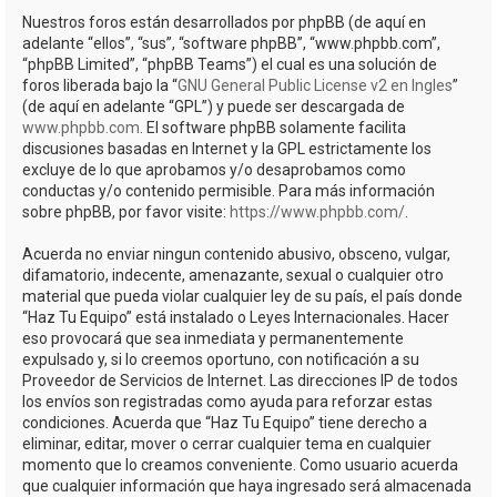
Nuestros foros están desarrollados por phpBB (de aquí en
adelante “ellos”, “sus”, “software phpBB”, “www.phpbb.com”,
“phpBB Limited”, “phpBB Teams”) el cual es una solución de
foros liberada bajo la “
GNU General Public License v2 en Ingles
”
(de aquí en adelante “GPL”) y puede ser descargada de
www.phpbb.com
. El software phpBB solamente facilita
discusiones basadas en Internet y la GPL estrictamente los
excluye de lo que aprobamos y/o desaprobamos como
conductas y/o contenido permisible. Para más información
sobre phpBB, por favor visite:
https://www.phpbb.com/
.
Acuerda no enviar ningun contenido abusivo, obsceno, vulgar,
difamatorio, indecente, amenazante, sexual o cualquier otro
material que pueda violar cualquier ley de su país, el país donde
“Haz Tu Equipo” está instalado o Leyes Internacionales. Hacer
eso provocará que sea inmediata y permanentemente
expulsado y, si lo creemos oportuno, con notificación a su
Proveedor de Servicios de Internet. Las direcciones IP de todos
los envíos son registradas como ayuda para reforzar estas
condiciones. Acuerda que “Haz Tu Equipo” tiene derecho a
eliminar, editar, mover o cerrar cualquier tema en cualquier
momento que lo creamos conveniente. Como usuario acuerda
que cualquier información que haya ingresado será almacenada