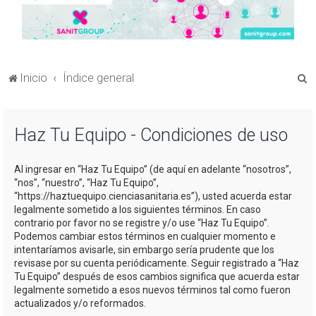
B
Inicio
Índice general
u
s
Haz Tu Equipo - Condiciones de uso
c
a
Al ingresar en “Haz Tu Equipo” (de aquí en adelante “nosotros”,
r
“nos”, “nuestro”, “Haz Tu Equipo”,
“https://haztuequipo.cienciasanitaria.es”), usted acuerda estar
legalmente sometido a los siguientes términos. En caso
contrario por favor no se registre y/o use “Haz Tu Equipo”.
Podemos cambiar estos términos en cualquier momento e
intentaríamos avisarle, sin embargo sería prudente que los
revisase por su cuenta periódicamente. Seguir registrado a “Haz
Tu Equipo” después de esos cambios significa que acuerda estar
legalmente sometido a esos nuevos términos tal como fueron
actualizados y/o reformados.