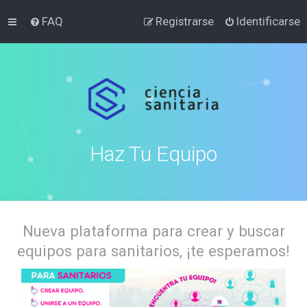
FAQ
Registrarse
Identificarse
Haz Tu Equipo
Nueva plataforma para crear y buscar
equipos para sanitarios, ¡te esperamos!