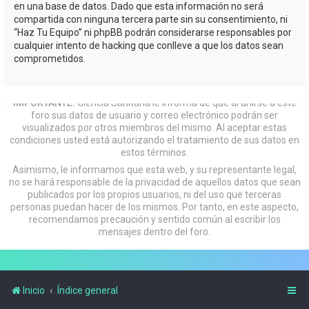
en una base de datos. Dado que esta información no será
compartida con ninguna tercera parte sin su consentimiento, ni
“Haz Tu Equipo” ni phpBB podrán considerarse responsables por
cualquier intento de hacking que conlleve a que los datos sean
comprometidos.
IMPORTANTE:
Ciencia Sanitaria le informa de que al unirse a este
foro sus datos de usuario y correo electrónico podrán ser
visualizados por otros miembros del mismo. Al aceptar estas
condiciones usted está autorizando el tratamiento de sus datos en
estos términos.
Asimismo, le informamos que esta web, y su representante legal,
no se hará responsable de la privacidad de aquellos datos que sean
publicados por los propios usuarios, ni del uso que terceras
personas puedan hacer de los mismos. Por tanto, en este aspecto,
recomendamos precaución y sentido común al escribir los
mensajes dentro del foro.
Inicio
Índice general