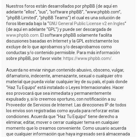
Nuestros foros están desarrollados por phpBB (de aquí en
adelante “ellos”, “sus”, “software phpBB”, “www.phpbb.com”,
“phpBB Limited”, “phpBB Teams”) el cual es una solución de
foros liberada bajo la “
GNU General Public License v2 en Ingles
”
(de aquí en adelante “GPL”) y puede ser descargada de
www.phpbb.com
. El software phpBB solamente facilita
discusiones basadas en Internet y la GPL estrictamente los
excluye de lo que aprobamos y/o desaprobamos como
conductas y/o contenido permisible. Para más información
sobre phpBB, por favor visite:
https://www.phpbb.com/
.
Acuerda no enviar ningun contenido abusivo, obsceno, vulgar,
difamatorio, indecente, amenazante, sexual o cualquier otro
material que pueda violar cualquier ley de su país, el país donde
“Haz Tu Equipo” está instalado o Leyes Internacionales. Hacer
eso provocará que sea inmediata y permanentemente
expulsado y, si lo creemos oportuno, con notificación a su
Proveedor de Servicios de Internet. Las direcciones IP de todos
los envíos son registradas como ayuda para reforzar estas
condiciones. Acuerda que “Haz Tu Equipo” tiene derecho a
eliminar, editar, mover o cerrar cualquier tema en cualquier
momento que lo creamos conveniente. Como usuario acuerda
que cualquier información que haya ingresado será almacenada