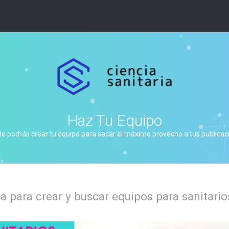
Haz Tu Equipo
de podrás crear tu equipo para sacar el máximo provecho a tus publicacio
 para crear y buscar equipos para sanitario