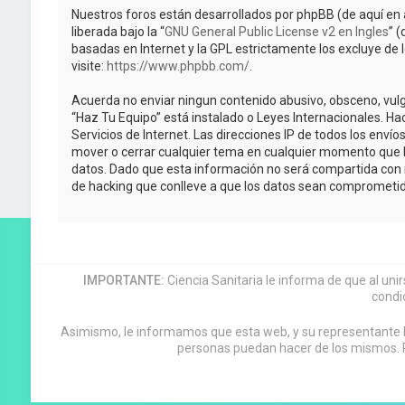
Nuestros foros están desarrollados por phpBB (de aquí en 
liberada bajo la “
GNU General Public License v2 en Ingles
” 
basadas en Internet y la GPL estrictamente los excluye 
visite:
https://www.phpbb.com/
.
Acuerda no enviar ningun contenido abusivo, obsceno, vulga
“Haz Tu Equipo” está instalado o Leyes Internacionales. H
Servicios de Internet. Las direcciones IP de todos los enví
mover o cerrar cualquier tema en cualquier momento que 
datos. Dado que esta información no será compartida con n
de hacking que conlleve a que los datos sean comprometid
IMPORTANTE:
Ciencia Sanitaria le informa de que al uni
condi
Asimismo, le informamos que esta web, y su representante leg
personas puedan hacer de los mismos. P