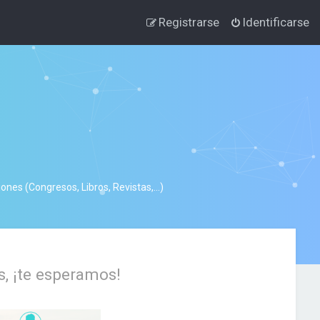
Registrarse
Identificarse
nes (Congresos, Libros, Revistas,...)
s, ¡te esperamos!