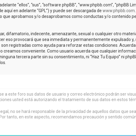
adelante “ellos”, “sus”, “software phpBB”, “www.phpbb.com”, “phpBB Lim
(de aquí en adelante “GPL”) y puede ser descargada de
www.phpbb.com
de lo que aprobamos y/o desaprobamos como conductas y/o contenido pe
r, difamatorio, indecente, amenazante, sexual o cualquier otro material 
acer eso provocará que sea inmediata y permanentemente expulsado y, s
os son registradas como ayuda para reforzar estas condiciones. Acuerda 
lo creamos conveniente. Como usuario acuerda que cualquier informa
inguna tercera parte sin su consentimiento, ni “Haz Tu Equipo” ni php
os.
rse a este foro sus datos de usuario y correo electrónico podrán ser vi
ciones usted está autorizando el tratamiento de sus datos en estos tér
al, no se hará responsable de la privacidad de aquellos datos que sean
or tanto, en este aspecto, recomendamos precaución y sentido común al