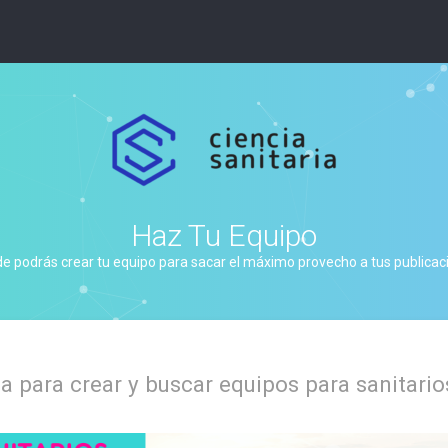
Haz Tu Equipo
de podrás crear tu equipo para sacar el máximo provecho a tus publicacio
 para crear y buscar equipos para sanitario