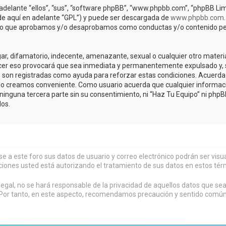
adelante “ellos”, “sus”, “software phpBB”, “www.phpbb.com”, “phpBB Lim
(de aquí en adelante “GPL”) y puede ser descargada de
www.phpbb.com
de lo que aprobamos y/o desaprobamos como conductas y/o contenido pe
r, difamatorio, indecente, amenazante, sexual o cualquier otro material 
acer eso provocará que sea inmediata y permanentemente expulsado y, s
os son registradas como ayuda para reforzar estas condiciones. Acuerda 
lo creamos conveniente. Como usuario acuerda que cualquier informa
inguna tercera parte sin su consentimiento, ni “Haz Tu Equipo” ni php
os.
rse a este foro sus datos de usuario y correo electrónico podrán ser vi
ciones usted está autorizando el tratamiento de sus datos en estos tér
al, no se hará responsable de la privacidad de aquellos datos que sean
or tanto, en este aspecto, recomendamos precaución y sentido común al