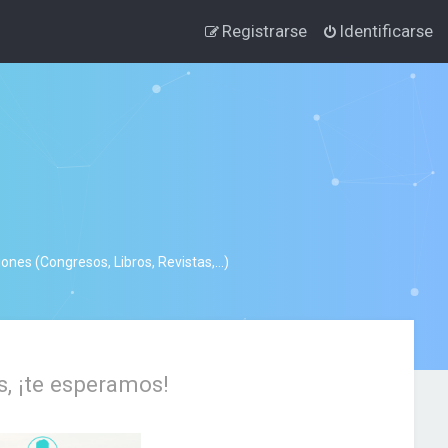
Registrarse
Identificarse
nes (Congresos, Libros, Revistas,...)
s, ¡te esperamos!