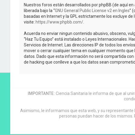
Nuestros foros están desarrollados por phpBB (de aquí en 
liberada bajo la “
GNU General Public License v2 en Ingles
” 
basadas en Internet y la GPL estrictamente los excluye 
visite:
https://www.phpbb.com/
.
Acuerda no enviar ningun contenido abusivo, obsceno, vulga
“Haz Tu Equipo” está instalado o Leyes Internacionales. H
Servicios de Internet. Las direcciones IP de todos los enví
mover o cerrar cualquier tema en cualquier momento que 
datos. Dado que esta información no será compartida con n
de hacking que conlleve a que los datos sean comprometid
IMPORTANTE:
Ciencia Sanitaria le informa de que al uni
condi
Asimismo, le informamos que esta web, y su representante leg
personas puedan hacer de los mismos. P