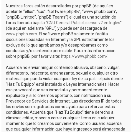
Nuestros foros están desarrollados por phpBB (de aquí en
adelante “ellos”, “sus”, “software phpBB”, “www.phpbb.com”,
“phpBB Limited”, “phpBB Teams”) el cual es una solución de
foros liberada bajo la “
GNU General Public License v2 en Ingles
”
(de aquí en adelante “GPL”) y puede ser descargada de
www.phpbb.com
. El software phpBB solamente facilita
discusiones basadas en Internet y la GPL estrictamente los
excluye de lo que aprobamos y/o desaprobamos como
conductas y/o contenido permisible. Para más información
sobre phpBB, por favor visite:
https://www.phpbb.com/
.
Acuerda no enviar ningun contenido abusivo, obsceno, vulgar,
difamatorio, indecente, amenazante, sexual o cualquier otro
material que pueda violar cualquier ley de su país, el país donde
“Haz Tu Equipo” está instalado o Leyes Internacionales. Hacer
eso provocará que sea inmediata y permanentemente
expulsado y, si lo creemos oportuno, con notificación a su
Proveedor de Servicios de Internet. Las direcciones IP de todos
los envíos son registradas como ayuda para reforzar estas
condiciones. Acuerda que “Haz Tu Equipo” tiene derecho a
eliminar, editar, mover o cerrar cualquier tema en cualquier
momento que lo creamos conveniente. Como usuario acuerda
que cualquier información que haya ingresado será almacenada