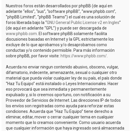
Nuestros foros están desarrollados por phpBB (de aquí en
adelante “ellos”, “sus”, “software phpBB”, “www.phpbb.com”,
“phpBB Limited”, “phpBB Teams”) el cual es una solución de
foros liberada bajo la “
GNU General Public License v2 en Ingles
”
(de aquí en adelante “GPL”) y puede ser descargada de
www.phpbb.com
. El software phpBB solamente facilita
discusiones basadas en Internet y la GPL estrictamente los
excluye de lo que aprobamos y/o desaprobamos como
conductas y/o contenido permisible. Para más información
sobre phpBB, por favor visite:
https://www.phpbb.com/
.
Acuerda no enviar ningun contenido abusivo, obsceno, vulgar,
difamatorio, indecente, amenazante, sexual o cualquier otro
material que pueda violar cualquier ley de su país, el país donde
“Haz Tu Equipo” está instalado o Leyes Internacionales. Hacer
eso provocará que sea inmediata y permanentemente
expulsado y, si lo creemos oportuno, con notificación a su
Proveedor de Servicios de Internet. Las direcciones IP de todos
los envíos son registradas como ayuda para reforzar estas
condiciones. Acuerda que “Haz Tu Equipo” tiene derecho a
eliminar, editar, mover o cerrar cualquier tema en cualquier
momento que lo creamos conveniente. Como usuario acuerda
que cualquier información que haya ingresado será almacenada