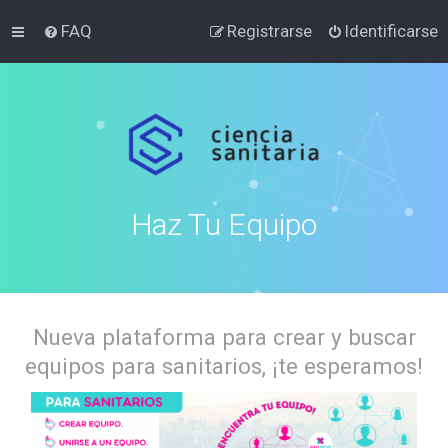
FAQ
Registrarse
Identificarse
Haz Tu Equipo
Nueva plataforma para crear y buscar
equipos para sanitarios, ¡te esperamos!