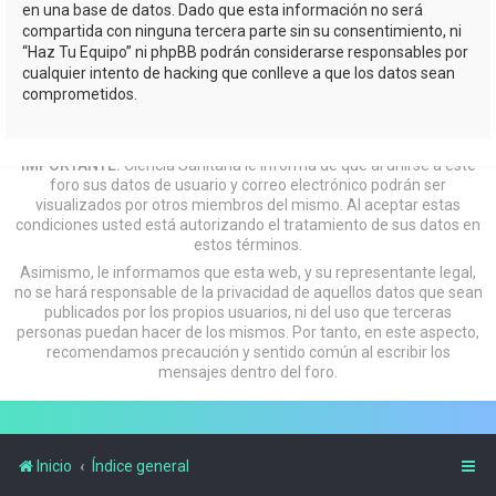
en una base de datos. Dado que esta información no será
compartida con ninguna tercera parte sin su consentimiento, ni
“Haz Tu Equipo” ni phpBB podrán considerarse responsables por
cualquier intento de hacking que conlleve a que los datos sean
comprometidos.
IMPORTANTE:
Ciencia Sanitaria le informa de que al unirse a este
foro sus datos de usuario y correo electrónico podrán ser
visualizados por otros miembros del mismo. Al aceptar estas
condiciones usted está autorizando el tratamiento de sus datos en
estos términos.
Asimismo, le informamos que esta web, y su representante legal,
no se hará responsable de la privacidad de aquellos datos que sean
publicados por los propios usuarios, ni del uso que terceras
personas puedan hacer de los mismos. Por tanto, en este aspecto,
recomendamos precaución y sentido común al escribir los
mensajes dentro del foro.
Inicio
Índice general