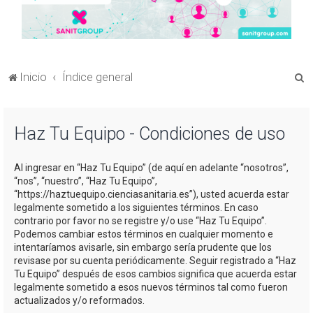
B
Inicio
Índice general
u
s
Haz Tu Equipo - Condiciones de uso
c
a
Al ingresar en “Haz Tu Equipo” (de aquí en adelante “nosotros”,
r
“nos”, “nuestro”, “Haz Tu Equipo”,
“https://haztuequipo.cienciasanitaria.es”), usted acuerda estar
legalmente sometido a los siguientes términos. En caso
contrario por favor no se registre y/o use “Haz Tu Equipo”.
Podemos cambiar estos términos en cualquier momento e
intentaríamos avisarle, sin embargo sería prudente que los
revisase por su cuenta periódicamente. Seguir registrado a “Haz
Tu Equipo” después de esos cambios significa que acuerda estar
legalmente sometido a esos nuevos términos tal como fueron
actualizados y/o reformados.