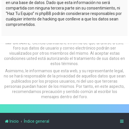
en una base de datos. Dado que esta información no será
compartida con ninguna tercera parte sin su consentimiento, ni
“Haz Tu Equipo” ni phpBB podrán considerarse responsables por
cualquier intento de hacking que conlleve a que los datos sean
comprometidos.
IMPORTANTE:
Ciencia Sanitaria le informa de que al unirse a este
foro sus datos de usuario y correo electrónico podrán ser
visualizados por otros miembros del mismo. Al aceptar estas
condiciones usted está autorizando el tratamiento de sus datos en
estos términos.
Asimismo, le informamos que esta web, y su representante legal,
no se hará responsable de la privacidad de aquellos datos que sean
publicados por los propios usuarios, ni del uso que terceras
personas puedan hacer de los mismos. Por tanto, en este aspecto,
recomendamos precaución y sentido común al escribir los
mensajes dentro del foro.
Inicio
Índice general