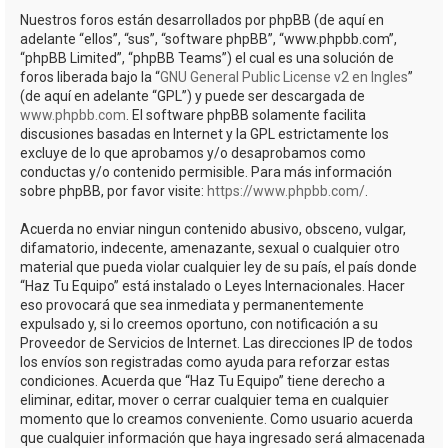
Nuestros foros están desarrollados por phpBB (de aquí en
adelante “ellos”, “sus”, “software phpBB”, “www.phpbb.com”,
“phpBB Limited”, “phpBB Teams”) el cual es una solución de
foros liberada bajo la “
GNU General Public License v2 en Ingles
”
(de aquí en adelante “GPL”) y puede ser descargada de
www.phpbb.com
. El software phpBB solamente facilita
discusiones basadas en Internet y la GPL estrictamente los
excluye de lo que aprobamos y/o desaprobamos como
conductas y/o contenido permisible. Para más información
sobre phpBB, por favor visite:
https://www.phpbb.com/
.
Acuerda no enviar ningun contenido abusivo, obsceno, vulgar,
difamatorio, indecente, amenazante, sexual o cualquier otro
material que pueda violar cualquier ley de su país, el país donde
“Haz Tu Equipo” está instalado o Leyes Internacionales. Hacer
eso provocará que sea inmediata y permanentemente
expulsado y, si lo creemos oportuno, con notificación a su
Proveedor de Servicios de Internet. Las direcciones IP de todos
los envíos son registradas como ayuda para reforzar estas
condiciones. Acuerda que “Haz Tu Equipo” tiene derecho a
eliminar, editar, mover o cerrar cualquier tema en cualquier
momento que lo creamos conveniente. Como usuario acuerda
que cualquier información que haya ingresado será almacenada