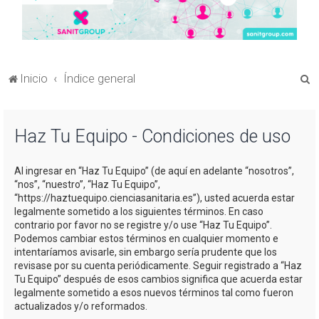
B
Inicio
Índice general
u
s
Haz Tu Equipo - Condiciones de uso
c
a
Al ingresar en “Haz Tu Equipo” (de aquí en adelante “nosotros”,
r
“nos”, “nuestro”, “Haz Tu Equipo”,
“https://haztuequipo.cienciasanitaria.es”), usted acuerda estar
legalmente sometido a los siguientes términos. En caso
contrario por favor no se registre y/o use “Haz Tu Equipo”.
Podemos cambiar estos términos en cualquier momento e
intentaríamos avisarle, sin embargo sería prudente que los
revisase por su cuenta periódicamente. Seguir registrado a “Haz
Tu Equipo” después de esos cambios significa que acuerda estar
legalmente sometido a esos nuevos términos tal como fueron
actualizados y/o reformados.