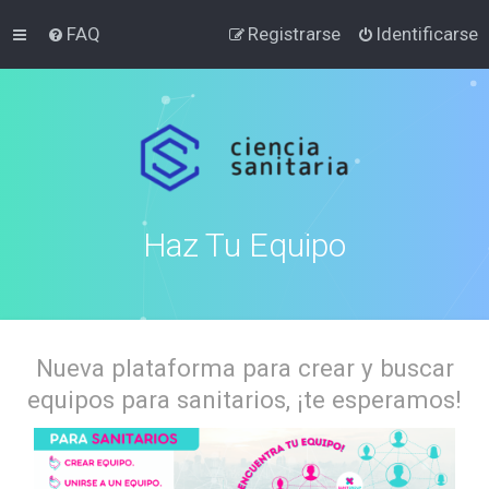
FAQ
Registrarse
Identificarse
Haz Tu Equipo
Nueva plataforma para crear y buscar
equipos para sanitarios, ¡te esperamos!