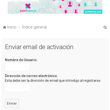
B
Inicio
Índice general
u
s
Enviar email de activación
c
a
Nombre de Usuario:
r
Dirección de correo electrónico:
Esta debe ser la dirección de email que introdujo al registrarse.