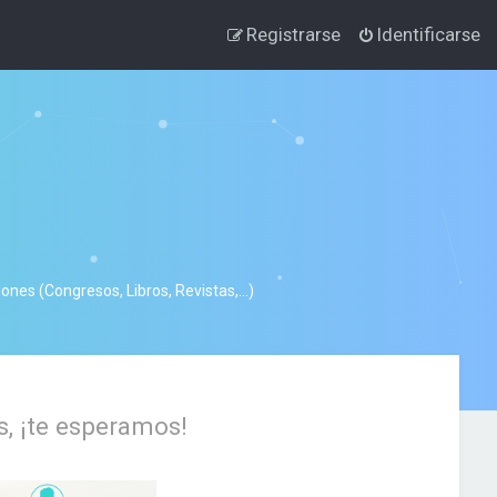
Registrarse
Identificarse
nes (Congresos, Libros, Revistas,...)
s, ¡te esperamos!