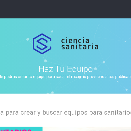
Haz Tu Equipo
de podrás crear tu equipo para sacar el máximo provecho a tus publicacio
 para crear y buscar equipos para sanitario