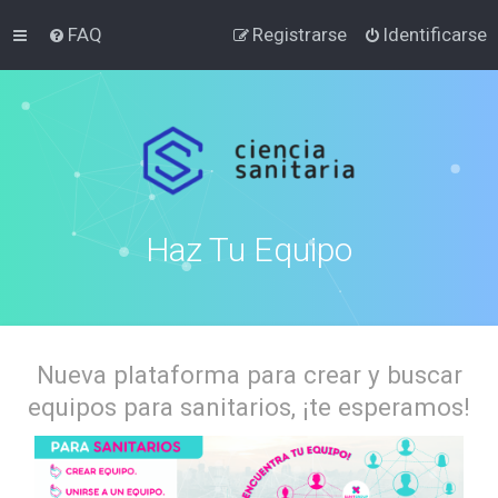
FAQ
Registrarse
Identificarse
Haz Tu Equipo
Nueva plataforma para crear y buscar
equipos para sanitarios, ¡te esperamos!