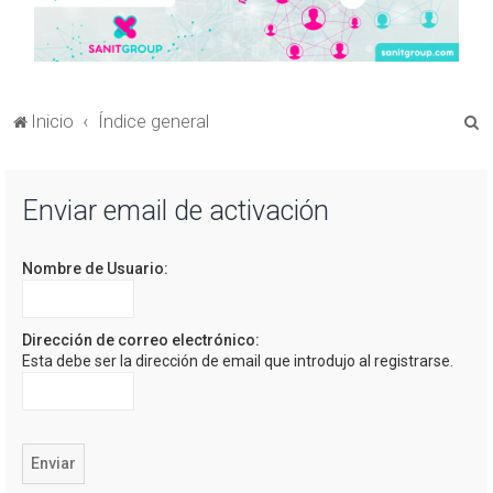
B
Inicio
Índice general
u
s
Enviar email de activación
c
a
Nombre de Usuario:
r
Dirección de correo electrónico:
Esta debe ser la dirección de email que introdujo al registrarse.