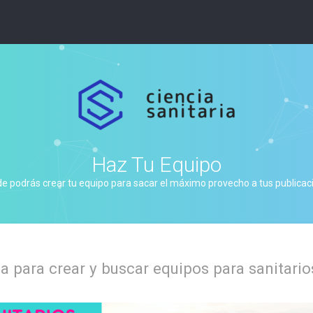
Haz Tu Equipo
de podrás crear tu equipo para sacar el máximo provecho a tus publicacio
 para crear y buscar equipos para sanitario