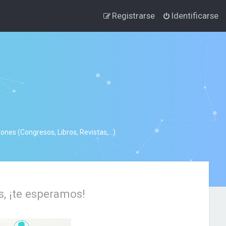
Registrarse
Identificarse
nes (Congresos, Libros, Revistas,...)
s, ¡te esperamos!