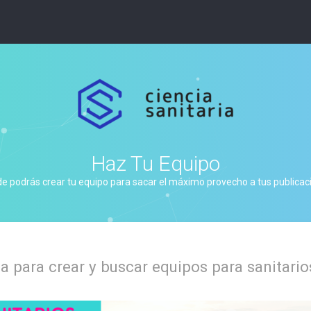
Haz Tu Equipo
de podrás crear tu equipo para sacar el máximo provecho a tus publicacio
 para crear y buscar equipos para sanitario