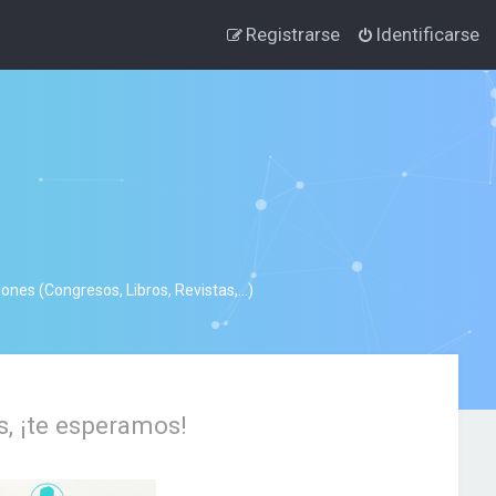
Registrarse
Identificarse
nes (Congresos, Libros, Revistas,...)
s, ¡te esperamos!