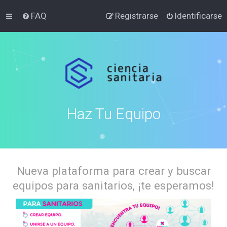
FAQ
Registrarse
Identificarse
Haz Tu Equipo
Nueva plataforma para crear y buscar
equipos para sanitarios, ¡te esperamos!