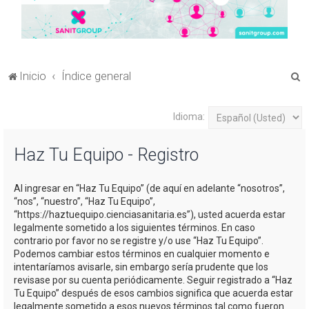
B
Inicio
Índice general
u
s
Idioma:
c
Haz Tu Equipo - Registro
a
r
Al ingresar en “Haz Tu Equipo” (de aquí en adelante “nosotros”,
“nos”, “nuestro”, “Haz Tu Equipo”,
“https://haztuequipo.cienciasanitaria.es”), usted acuerda estar
legalmente sometido a los siguientes términos. En caso
contrario por favor no se registre y/o use “Haz Tu Equipo”.
Podemos cambiar estos términos en cualquier momento e
intentaríamos avisarle, sin embargo sería prudente que los
revisase por su cuenta periódicamente. Seguir registrado a “Haz
Tu Equipo” después de esos cambios significa que acuerda estar
legalmente sometido a esos nuevos términos tal como fueron