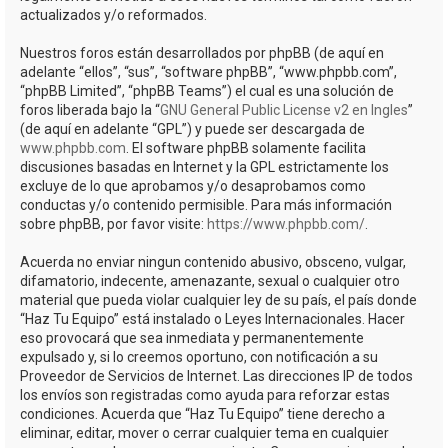
actualizados y/o reformados.
Nuestros foros están desarrollados por phpBB (de aquí en
adelante “ellos”, “sus”, “software phpBB”, “www.phpbb.com”,
“phpBB Limited”, “phpBB Teams”) el cual es una solución de
foros liberada bajo la “
GNU General Public License v2 en Ingles
”
(de aquí en adelante “GPL”) y puede ser descargada de
www.phpbb.com
. El software phpBB solamente facilita
discusiones basadas en Internet y la GPL estrictamente los
excluye de lo que aprobamos y/o desaprobamos como
conductas y/o contenido permisible. Para más información
sobre phpBB, por favor visite:
https://www.phpbb.com/
.
Acuerda no enviar ningun contenido abusivo, obsceno, vulgar,
difamatorio, indecente, amenazante, sexual o cualquier otro
material que pueda violar cualquier ley de su país, el país donde
“Haz Tu Equipo” está instalado o Leyes Internacionales. Hacer
eso provocará que sea inmediata y permanentemente
expulsado y, si lo creemos oportuno, con notificación a su
Proveedor de Servicios de Internet. Las direcciones IP de todos
los envíos son registradas como ayuda para reforzar estas
condiciones. Acuerda que “Haz Tu Equipo” tiene derecho a
eliminar, editar, mover o cerrar cualquier tema en cualquier