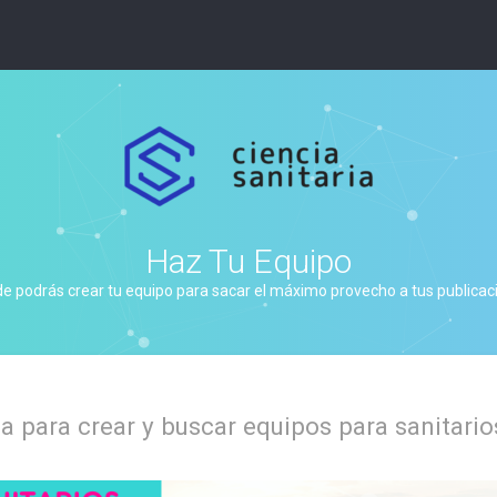
Haz Tu Equipo
de podrás crear tu equipo para sacar el máximo provecho a tus publicacio
 para crear y buscar equipos para sanitario