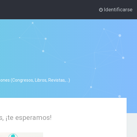
Identificarse
nes (Congresos, Libros, Revistas,...)
s, ¡te esperamos!