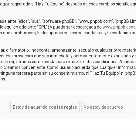
Seguir registrado a “Haz Tu Equipo” después de esos cambios significa
adelante “ellos”, “sus”, “software phpBB”, “www.phpbb.com”, “phpBB Lim
(de aquí en adelante “GPL”) y puede ser descargada de
www.phpbb.com
de lo que aprobamos y/o desaprobamos como conductas y/o contenido pe
r, difamatorio, indecente, amenazante, sexual o cualquier otro material 
acer eso provocará que sea inmediata y permanentemente expulsado y, s
os son registradas como ayuda para reforzar estas condiciones. Acuerda 
lo creamos conveniente. Como usuario acuerda que cualquier informa
inguna tercera parte sin su consentimiento, ni “Haz Tu Equipo” ni php
os.