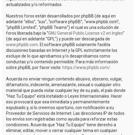
actualizados y/o reformados.
Nuestros foros están desarrollados por phpBB (de aquí en
adelante “ellos”, “sus”, “software phpBB”, “www.phpbb.com”,
“phpBB Limited”, “phpBB Teams”) el cual es una solución de
foros liberada bajo la “
GNU General Public License v2 en Ingles
”
(de aquí en adelante “GPL”) y puede ser descargada de
www.phpbb.com
. El software phpBB solamente facilita
discusiones basadas en Internet y la GPL estrictamente los
excluye de lo que aprobamos y/o desaprobamos como
conductas y/o contenido permisible. Para más información
sobre phpBB, por favor visite:
https://www.phpbb.com/
.
Acuerda no enviar ningun contenido abusivo, obsceno, vulgar,
difamatorio, indecente, amenazante, sexual o cualquier otro
material que pueda violar cualquier ley de su país, el país donde
“Haz Tu Equipo” está instalado o Leyes Internacionales. Hacer
eso provocará que sea inmediata y permanentemente
expulsado y, si lo creemos oportuno, con notificación a su
Proveedor de Servicios de Internet. Las direcciones IP de todos
los envíos son registradas como ayuda para reforzar estas
condiciones. Acuerda que “Haz Tu Equipo” tiene derecho a
eliminar, editar, mover o cerrar cualquier tema en cualquier