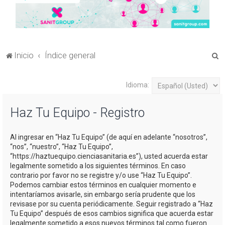
B
Inicio
Índice general
u
s
Idioma:
c
Haz Tu Equipo - Registro
a
r
Al ingresar en “Haz Tu Equipo” (de aquí en adelante “nosotros”,
“nos”, “nuestro”, “Haz Tu Equipo”,
“https://haztuequipo.cienciasanitaria.es”), usted acuerda estar
legalmente sometido a los siguientes términos. En caso
contrario por favor no se registre y/o use “Haz Tu Equipo”.
Podemos cambiar estos términos en cualquier momento e
intentaríamos avisarle, sin embargo sería prudente que los
revisase por su cuenta periódicamente. Seguir registrado a “Haz
Tu Equipo” después de esos cambios significa que acuerda estar
legalmente sometido a esos nuevos términos tal como fueron