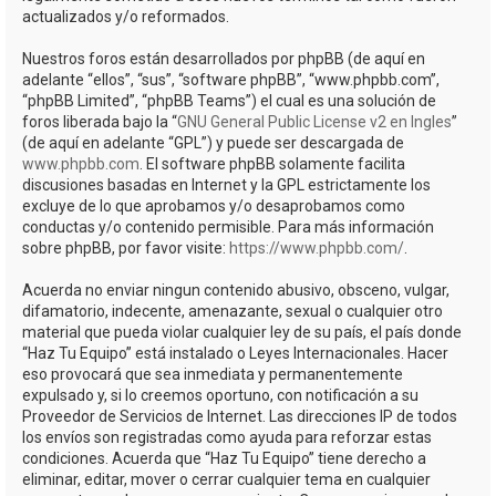
actualizados y/o reformados.
Nuestros foros están desarrollados por phpBB (de aquí en
adelante “ellos”, “sus”, “software phpBB”, “www.phpbb.com”,
“phpBB Limited”, “phpBB Teams”) el cual es una solución de
foros liberada bajo la “
GNU General Public License v2 en Ingles
”
(de aquí en adelante “GPL”) y puede ser descargada de
www.phpbb.com
. El software phpBB solamente facilita
discusiones basadas en Internet y la GPL estrictamente los
excluye de lo que aprobamos y/o desaprobamos como
conductas y/o contenido permisible. Para más información
sobre phpBB, por favor visite:
https://www.phpbb.com/
.
Acuerda no enviar ningun contenido abusivo, obsceno, vulgar,
difamatorio, indecente, amenazante, sexual o cualquier otro
material que pueda violar cualquier ley de su país, el país donde
“Haz Tu Equipo” está instalado o Leyes Internacionales. Hacer
eso provocará que sea inmediata y permanentemente
expulsado y, si lo creemos oportuno, con notificación a su
Proveedor de Servicios de Internet. Las direcciones IP de todos
los envíos son registradas como ayuda para reforzar estas
condiciones. Acuerda que “Haz Tu Equipo” tiene derecho a
eliminar, editar, mover o cerrar cualquier tema en cualquier