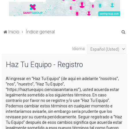
B
Inicio
Índice general
u
s
Idioma:
c
Haz Tu Equipo - Registro
a
r
Al ingresar en “Haz Tu Equipo” (de aquí en adelante “nosotros”,
“nos”, “nuestro”, “Haz Tu Equipo”,
“https://haztuequipo.cienciasanitaria.es”), usted acuerda estar
legalmente sometido a los siguientes términos. En caso
contrario por favor no se registre y/o use “Haz Tu Equipo”.
Podemos cambiar estos términos en cualquier momento e
intentaríamos avisarle, sin embargo sería prudente que los
revisase por su cuenta periódicamente. Seguir registrado a “Haz
Tu Equipo” después de esos cambios significa que acuerda estar
legalmente sometido a esos nuevos términos tal como fueron