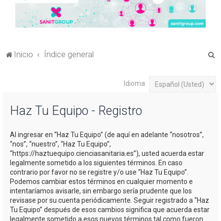
B
Inicio
Índice general
u
s
Idioma:
c
Haz Tu Equipo - Registro
a
r
Al ingresar en “Haz Tu Equipo” (de aquí en adelante “nosotros”,
“nos”, “nuestro”, “Haz Tu Equipo”,
“https://haztuequipo.cienciasanitaria.es”), usted acuerda estar
legalmente sometido a los siguientes términos. En caso
contrario por favor no se registre y/o use “Haz Tu Equipo”.
Podemos cambiar estos términos en cualquier momento e
intentaríamos avisarle, sin embargo sería prudente que los
revisase por su cuenta periódicamente. Seguir registrado a “Haz
Tu Equipo” después de esos cambios significa que acuerda estar
legalmente sometido a esos nuevos términos tal como fueron