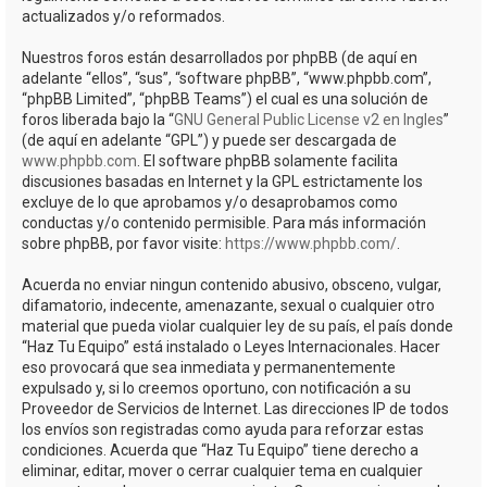
actualizados y/o reformados.
Nuestros foros están desarrollados por phpBB (de aquí en
adelante “ellos”, “sus”, “software phpBB”, “www.phpbb.com”,
“phpBB Limited”, “phpBB Teams”) el cual es una solución de
foros liberada bajo la “
GNU General Public License v2 en Ingles
”
(de aquí en adelante “GPL”) y puede ser descargada de
www.phpbb.com
. El software phpBB solamente facilita
discusiones basadas en Internet y la GPL estrictamente los
excluye de lo que aprobamos y/o desaprobamos como
conductas y/o contenido permisible. Para más información
sobre phpBB, por favor visite:
https://www.phpbb.com/
.
Acuerda no enviar ningun contenido abusivo, obsceno, vulgar,
difamatorio, indecente, amenazante, sexual o cualquier otro
material que pueda violar cualquier ley de su país, el país donde
“Haz Tu Equipo” está instalado o Leyes Internacionales. Hacer
eso provocará que sea inmediata y permanentemente
expulsado y, si lo creemos oportuno, con notificación a su
Proveedor de Servicios de Internet. Las direcciones IP de todos
los envíos son registradas como ayuda para reforzar estas
condiciones. Acuerda que “Haz Tu Equipo” tiene derecho a
eliminar, editar, mover o cerrar cualquier tema en cualquier