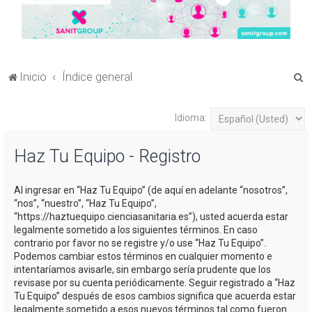
B
Inicio
Índice general
u
s
Idioma:
c
Haz Tu Equipo - Registro
a
r
Al ingresar en “Haz Tu Equipo” (de aquí en adelante “nosotros”,
“nos”, “nuestro”, “Haz Tu Equipo”,
“https://haztuequipo.cienciasanitaria.es”), usted acuerda estar
legalmente sometido a los siguientes términos. En caso
contrario por favor no se registre y/o use “Haz Tu Equipo”.
Podemos cambiar estos términos en cualquier momento e
intentaríamos avisarle, sin embargo sería prudente que los
revisase por su cuenta periódicamente. Seguir registrado a “Haz
Tu Equipo” después de esos cambios significa que acuerda estar
legalmente sometido a esos nuevos términos tal como fueron