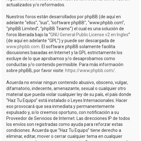
actualizados y/o reformados.
Nuestros foros están desarrollados por phpBB (de aquí en
adelante “ellos”, “sus”, “software phpBB”, “www.phpbb.com”,
“phpBB Limited”, “phpBB Teams”) el cual es una solución de
foros liberada bajo la “
GNU General Public License v2 en Ingles
”
(de aquí en adelante “GPL”) y puede ser descargada de
www.phpbb.com
. El software phpBB solamente facilita
discusiones basadas en Internet y la GPL estrictamente los
excluye de lo que aprobamos y/o desaprobamos como
conductas y/o contenido permisible. Para más información
sobre phpBB, por favor visite:
https://www.phpbb.com/
.
Acuerda no enviar ningun contenido abusivo, obsceno, vulgar,
difamatorio, indecente, amenazante, sexual o cualquier otro
material que pueda violar cualquier ley de su país, el país donde
“Haz Tu Equipo” está instalado o Leyes Internacionales. Hacer
eso provocará que sea inmediata y permanentemente
expulsado y, si lo creemos oportuno, con notificación a su
Proveedor de Servicios de Internet. Las direcciones IP de todos
los envíos son registradas como ayuda para reforzar estas
condiciones. Acuerda que “Haz Tu Equipo” tiene derecho a
eliminar, editar, mover o cerrar cualquier tema en cualquier