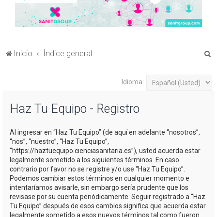
B
Inicio
Índice general
u
s
Idioma:
c
Haz Tu Equipo - Registro
a
r
Al ingresar en “Haz Tu Equipo” (de aquí en adelante “nosotros”,
“nos”, “nuestro”, “Haz Tu Equipo”,
“https://haztuequipo.cienciasanitaria.es”), usted acuerda estar
legalmente sometido a los siguientes términos. En caso
contrario por favor no se registre y/o use “Haz Tu Equipo”.
Podemos cambiar estos términos en cualquier momento e
intentaríamos avisarle, sin embargo sería prudente que los
revisase por su cuenta periódicamente. Seguir registrado a “Haz
Tu Equipo” después de esos cambios significa que acuerda estar
legalmente sometido a esos nuevos términos tal como fueron