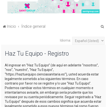
B
Inicio
Índice general
u
s
Idioma:
c
Haz Tu Equipo - Registro
a
r
Al ingresar en “Haz Tu Equipo” (de aquí en adelante “nosotros”,
“nos”, “nuestro”, “Haz Tu Equipo”,
“https://haztuequipo.cienciasanitaria.es”), usted acuerda estar
legalmente sometido a los siguientes términos. En caso
contrario por favor no se registre y/o use “Haz Tu Equipo”.
Podemos cambiar estos términos en cualquier momento e
intentaríamos avisarle, sin embargo sería prudente que los
revisase por su cuenta periódicamente. Seguir registrado a “Haz
Tu Equipo” después de esos cambios significa que acuerda estar
legalmente sometido a esos nuevos términos tal como fueron