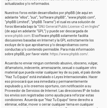
actualizados y/o reformados.
Nuestros foros están desarrollados por phpBB (de aquí en
adelante “ellos”, “sus”, “software phpBB”, “www.phpbb.com”,
“phpBB Limited”, “phpBB Teams”) el cual es una solución de
foros liberada bajo la “
GNU General Public License v2 en Ingles
”
(de aquí en adelante “GPL”) y puede ser descargada de
www.phpbb.com
. El software phpBB solamente facilita
discusiones basadas en Internet y la GPL estrictamente los
excluye de lo que aprobamos y/o desaprobamos como
conductas y/o contenido permisible. Para más información
sobre phpBB, por favor visite:
https://www.phpbb.com/
.
Acuerda no enviar ningun contenido abusivo, obsceno, vulgar,
difamatorio, indecente, amenazante, sexual o cualquier otro
material que pueda violar cualquier ley de su país, el país donde
“Haz Tu Equipo” está instalado o Leyes Internacionales. Hacer
eso provocará que sea inmediata y permanentemente
expulsado y, si lo creemos oportuno, con notificación a su
Proveedor de Servicios de Internet. Las direcciones IP de todos
los envíos son registradas como ayuda para reforzar estas
condiciones. Acuerda que “Haz Tu Equipo” tiene derecho a
eliminar, editar, mover o cerrar cualquier tema en cualquier