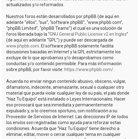
actualizados y/o reformados.
Nuestros foros están desarrollados por phpBB (de aquí en
adelante “ellos”, “sus”, “software phpBB”, “www.phpbb.com”,
“phpBB Limited”, “phpBB Teams”) el cual es una solución de
foros liberada bajo la “
GNU General Public License v2 en Ingles
”
(de aquí en adelante “GPL”) y puede ser descargada de
www.phpbb.com
. El software phpBB solamente facilita
discusiones basadas en Internet y la GPL estrictamente los
excluye de lo que aprobamos y/o desaprobamos como
conductas y/o contenido permisible. Para más información
sobre phpBB, por favor visite:
https://www.phpbb.com/
.
Acuerda no enviar ningun contenido abusivo, obsceno, vulgar,
difamatorio, indecente, amenazante, sexual o cualquier otro
material que pueda violar cualquier ley de su país, el país donde
“Haz Tu Equipo” está instalado o Leyes Internacionales. Hacer
eso provocará que sea inmediata y permanentemente
expulsado y, si lo creemos oportuno, con notificación a su
Proveedor de Servicios de Internet. Las direcciones IP de todos
los envíos son registradas como ayuda para reforzar estas
condiciones. Acuerda que “Haz Tu Equipo” tiene derecho a
eliminar, editar, mover o cerrar cualquier tema en cualquier