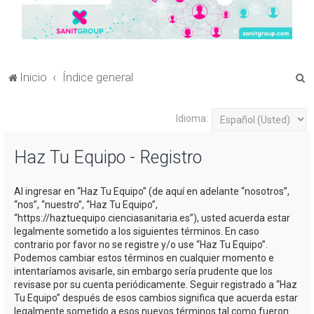
B
Inicio
Índice general
u
s
Idioma:
c
Haz Tu Equipo - Registro
a
r
Al ingresar en “Haz Tu Equipo” (de aquí en adelante “nosotros”,
“nos”, “nuestro”, “Haz Tu Equipo”,
“https://haztuequipo.cienciasanitaria.es”), usted acuerda estar
legalmente sometido a los siguientes términos. En caso
contrario por favor no se registre y/o use “Haz Tu Equipo”.
Podemos cambiar estos términos en cualquier momento e
intentaríamos avisarle, sin embargo sería prudente que los
revisase por su cuenta periódicamente. Seguir registrado a “Haz
Tu Equipo” después de esos cambios significa que acuerda estar
legalmente sometido a esos nuevos términos tal como fueron