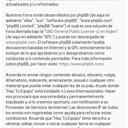
actualizados y/o reformados.
Nuestros foros están desarrollados por phpBB (de aquí en
adelante “ellos”, “sus”, “software phpBB”, “www.phpbb.com”,
“phpBB Limited”, “phpBB Teams”) el cual es una solución de
foros liberada bajo la “
GNU General Public License v2 en Ingles
”
(de aquí en adelante “GPL”) y puede ser descargada de
www.phpbb.com
. El software phpBB solamente facilita
discusiones basadas en Internet y la GPL estrictamente los
excluye de lo que aprobamos y/o desaprobamos como
conductas y/o contenido permisible. Para más información
sobre phpBB, por favor visite:
https://www.phpbb.com/
.
Acuerda no enviar ningun contenido abusivo, obsceno, vulgar,
difamatorio, indecente, amenazante, sexual o cualquier otro
material que pueda violar cualquier ley de su país, el país donde
“Haz Tu Equipo” está instalado o Leyes Internacionales. Hacer
eso provocará que sea inmediata y permanentemente
expulsado y, si lo creemos oportuno, con notificación a su
Proveedor de Servicios de Internet. Las direcciones IP de todos
los envíos son registradas como ayuda para reforzar estas
condiciones. Acuerda que “Haz Tu Equipo” tiene derecho a
eliminar, editar, mover o cerrar cualquier tema en cualquier