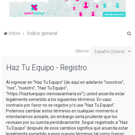
B
Inicio
Índice general
u
s
Idioma:
c
Haz Tu Equipo - Registro
a
r
Al ingresar en “Haz Tu Equipo” (de aquí en adelante “nosotros”,
“nos”, “nuestro”, “Haz Tu Equipo”,
“https://haztuequipo.cienciasanitaria.es”), usted acuerda estar
legalmente sometido a los siguientes términos. En caso
contrario por favor no se registre y/o use “Haz Tu Equipo”.
Podemos cambiar estos términos en cualquier momento e
intentaríamos avisarle, sin embargo sería prudente que los
revisase por su cuenta periódicamente. Seguir registrado a “Haz
Tu Equipo” después de esos cambios significa que acuerda estar
legalmente sometido a esos nuevos términos tal como fueron