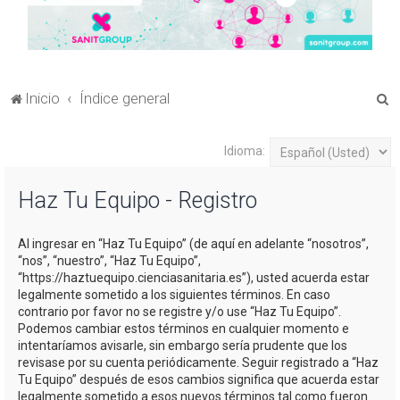
B
Inicio
Índice general
u
s
Idioma:
c
Haz Tu Equipo - Registro
a
r
Al ingresar en “Haz Tu Equipo” (de aquí en adelante “nosotros”,
“nos”, “nuestro”, “Haz Tu Equipo”,
“https://haztuequipo.cienciasanitaria.es”), usted acuerda estar
legalmente sometido a los siguientes términos. En caso
contrario por favor no se registre y/o use “Haz Tu Equipo”.
Podemos cambiar estos términos en cualquier momento e
intentaríamos avisarle, sin embargo sería prudente que los
revisase por su cuenta periódicamente. Seguir registrado a “Haz
Tu Equipo” después de esos cambios significa que acuerda estar
legalmente sometido a esos nuevos términos tal como fueron