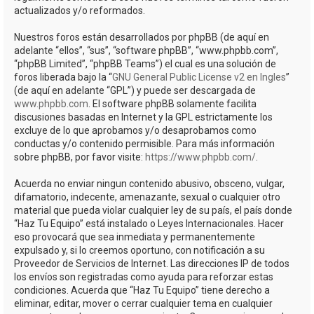
actualizados y/o reformados.
Nuestros foros están desarrollados por phpBB (de aquí en
adelante “ellos”, “sus”, “software phpBB”, “www.phpbb.com”,
“phpBB Limited”, “phpBB Teams”) el cual es una solución de
foros liberada bajo la “
GNU General Public License v2 en Ingles
”
(de aquí en adelante “GPL”) y puede ser descargada de
www.phpbb.com
. El software phpBB solamente facilita
discusiones basadas en Internet y la GPL estrictamente los
excluye de lo que aprobamos y/o desaprobamos como
conductas y/o contenido permisible. Para más información
sobre phpBB, por favor visite:
https://www.phpbb.com/
.
Acuerda no enviar ningun contenido abusivo, obsceno, vulgar,
difamatorio, indecente, amenazante, sexual o cualquier otro
material que pueda violar cualquier ley de su país, el país donde
“Haz Tu Equipo” está instalado o Leyes Internacionales. Hacer
eso provocará que sea inmediata y permanentemente
expulsado y, si lo creemos oportuno, con notificación a su
Proveedor de Servicios de Internet. Las direcciones IP de todos
los envíos son registradas como ayuda para reforzar estas
condiciones. Acuerda que “Haz Tu Equipo” tiene derecho a
eliminar, editar, mover o cerrar cualquier tema en cualquier