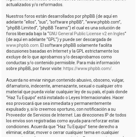
actualizados y/o reformados.
Nuestros foros están desarrollados por phpBB (de aquí en
adelante “ellos”, “sus”, “software phpBB”, “www.phpbb.com”,
“phpBB Limited”, “phpBB Teams”) el cual es una solución de
foros liberada bajo la “
GNU General Public License v2 en Ingles
”
(de aquí en adelante “GPL”) y puede ser descargada de
www.phpbb.com
. El software phpBB solamente facilita
discusiones basadas en Internet y la GPL estrictamente los
excluye de lo que aprobamos y/o desaprobamos como
conductas y/o contenido permisible. Para más información
sobre phpBB, por favor visite:
https://www.phpbb.com/
.
Acuerda no enviar ningun contenido abusivo, obsceno, vulgar,
difamatorio, indecente, amenazante, sexual o cualquier otro
material que pueda violar cualquier ley de su país, el país donde
“Haz Tu Equipo” está instalado o Leyes Internacionales. Hacer
eso provocará que sea inmediata y permanentemente
expulsado y, si lo creemos oportuno, con notificación a su
Proveedor de Servicios de Internet. Las direcciones IP de todos
los envíos son registradas como ayuda para reforzar estas
condiciones. Acuerda que “Haz Tu Equipo” tiene derecho a
eliminar, editar, mover o cerrar cualquier tema en cualquier