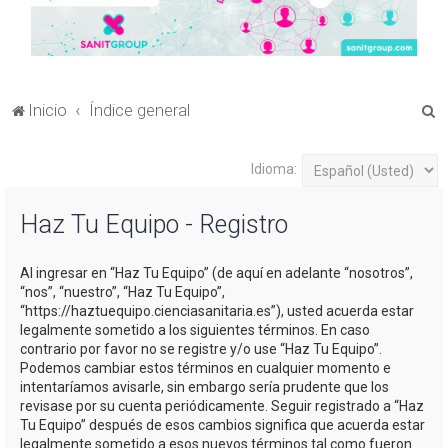
B
Inicio
Índice general
u
s
Idioma:
c
Haz Tu Equipo - Registro
a
r
Al ingresar en “Haz Tu Equipo” (de aquí en adelante “nosotros”,
“nos”, “nuestro”, “Haz Tu Equipo”,
“https://haztuequipo.cienciasanitaria.es”), usted acuerda estar
legalmente sometido a los siguientes términos. En caso
contrario por favor no se registre y/o use “Haz Tu Equipo”.
Podemos cambiar estos términos en cualquier momento e
intentaríamos avisarle, sin embargo sería prudente que los
revisase por su cuenta periódicamente. Seguir registrado a “Haz
Tu Equipo” después de esos cambios significa que acuerda estar
legalmente sometido a esos nuevos términos tal como fueron