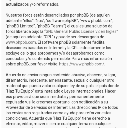
actualizados y/o reformados.
Nuestros foros están desarrollados por phpBB (de aquí en
adelante “ellos”, “sus”, “software phpBB”, “www.phpbb.com”,
“phpBB Limited”, “phpBB Teams”) el cual es una solución de
foros liberada bajo la “
GNU General Public License v2 en Ingles
”
(de aquí en adelante “GPL”) y puede ser descargada de
www.phpbb.com
. El software phpBB solamente facilita
discusiones basadas en Internet y la GPL estrictamente los
excluye de lo que aprobamos y/o desaprobamos como
conductas y/o contenido permisible. Para más información
sobre phpBB, por favor visite:
https://www.phpbb.com/
.
Acuerda no enviar ningun contenido abusivo, obsceno, vulgar,
difamatorio, indecente, amenazante, sexual o cualquier otro
material que pueda violar cualquier ley de su país, el país donde
“Haz Tu Equipo” está instalado o Leyes Internacionales. Hacer
eso provocará que sea inmediata y permanentemente
expulsado y, si lo creemos oportuno, con notificación a su
Proveedor de Servicios de Internet. Las direcciones IP de todos
los envíos son registradas como ayuda para reforzar estas
condiciones. Acuerda que “Haz Tu Equipo” tiene derecho a
eliminar, editar, mover o cerrar cualquier tema en cualquier