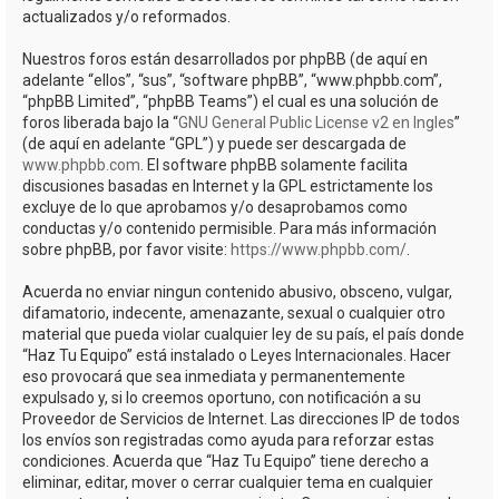
actualizados y/o reformados.
Nuestros foros están desarrollados por phpBB (de aquí en
adelante “ellos”, “sus”, “software phpBB”, “www.phpbb.com”,
“phpBB Limited”, “phpBB Teams”) el cual es una solución de
foros liberada bajo la “
GNU General Public License v2 en Ingles
”
(de aquí en adelante “GPL”) y puede ser descargada de
www.phpbb.com
. El software phpBB solamente facilita
discusiones basadas en Internet y la GPL estrictamente los
excluye de lo que aprobamos y/o desaprobamos como
conductas y/o contenido permisible. Para más información
sobre phpBB, por favor visite:
https://www.phpbb.com/
.
Acuerda no enviar ningun contenido abusivo, obsceno, vulgar,
difamatorio, indecente, amenazante, sexual o cualquier otro
material que pueda violar cualquier ley de su país, el país donde
“Haz Tu Equipo” está instalado o Leyes Internacionales. Hacer
eso provocará que sea inmediata y permanentemente
expulsado y, si lo creemos oportuno, con notificación a su
Proveedor de Servicios de Internet. Las direcciones IP de todos
los envíos son registradas como ayuda para reforzar estas
condiciones. Acuerda que “Haz Tu Equipo” tiene derecho a
eliminar, editar, mover o cerrar cualquier tema en cualquier