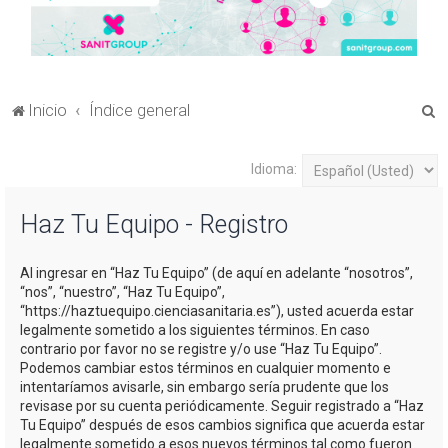
B
Inicio
Índice general
u
s
Idioma:
c
Haz Tu Equipo - Registro
a
r
Al ingresar en “Haz Tu Equipo” (de aquí en adelante “nosotros”,
“nos”, “nuestro”, “Haz Tu Equipo”,
“https://haztuequipo.cienciasanitaria.es”), usted acuerda estar
legalmente sometido a los siguientes términos. En caso
contrario por favor no se registre y/o use “Haz Tu Equipo”.
Podemos cambiar estos términos en cualquier momento e
intentaríamos avisarle, sin embargo sería prudente que los
revisase por su cuenta periódicamente. Seguir registrado a “Haz
Tu Equipo” después de esos cambios significa que acuerda estar
legalmente sometido a esos nuevos términos tal como fueron