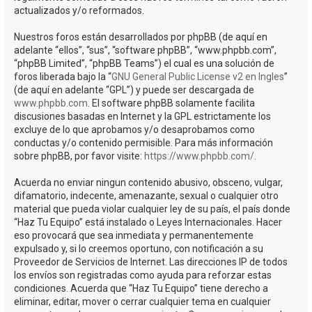
actualizados y/o reformados.
Nuestros foros están desarrollados por phpBB (de aquí en
adelante “ellos”, “sus”, “software phpBB”, “www.phpbb.com”,
“phpBB Limited”, “phpBB Teams”) el cual es una solución de
foros liberada bajo la “
GNU General Public License v2 en Ingles
”
(de aquí en adelante “GPL”) y puede ser descargada de
www.phpbb.com
. El software phpBB solamente facilita
discusiones basadas en Internet y la GPL estrictamente los
excluye de lo que aprobamos y/o desaprobamos como
conductas y/o contenido permisible. Para más información
sobre phpBB, por favor visite:
https://www.phpbb.com/
.
Acuerda no enviar ningun contenido abusivo, obsceno, vulgar,
difamatorio, indecente, amenazante, sexual o cualquier otro
material que pueda violar cualquier ley de su país, el país donde
“Haz Tu Equipo” está instalado o Leyes Internacionales. Hacer
eso provocará que sea inmediata y permanentemente
expulsado y, si lo creemos oportuno, con notificación a su
Proveedor de Servicios de Internet. Las direcciones IP de todos
los envíos son registradas como ayuda para reforzar estas
condiciones. Acuerda que “Haz Tu Equipo” tiene derecho a
eliminar, editar, mover o cerrar cualquier tema en cualquier