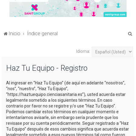
B
Inicio
Índice general
u
s
Idioma:
c
Haz Tu Equipo - Registro
a
r
Al ingresar en “Haz Tu Equipo” (de aquí en adelante “nosotros”,
“nos”, “nuestro”, “Haz Tu Equipo”,
“https://haztuequipo.cienciasanitaria.es”), usted acuerda estar
legalmente sometido a los siguientes términos. En caso
contrario por favor no se registre y/o use “Haz Tu Equipo”.
Podemos cambiar estos términos en cualquier momento e
intentaríamos avisarle, sin embargo sería prudente que los
revisase por su cuenta periódicamente. Seguir registrado a “Haz
Tu Equipo” después de esos cambios significa que acuerda estar
legalmente sometido a esos nuevos términos tal como fueron