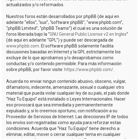
actualizados y/o reformados.
Nuestros foros están desarrollados por phpBB (de aquí en
adelante “ellos”, “sus”, “software phpBB”, “www.phpbb.com”,
“phpBB Limited”, “phpBB Teams”) el cual es una solución de
foros liberada bajo la “
GNU General Public License v2 en Ingles
”
(de aquí en adelante “GPL”) y puede ser descargada de
www.phpbb.com
. El software phpBB solamente facilita
discusiones basadas en Internet y la GPL estrictamente los
excluye de lo que aprobamos y/o desaprobamos como
conductas y/o contenido permisible. Para más información
sobre phpBB, por favor visite:
https://www.phpbb.com/
.
Acuerda no enviar ningun contenido abusivo, obsceno, vulgar,
difamatorio, indecente, amenazante, sexual o cualquier otro
material que pueda violar cualquier ley de su país, el país donde
“Haz Tu Equipo” está instalado o Leyes Internacionales. Hacer
eso provocará que sea inmediata y permanentemente
expulsado y, si lo creemos oportuno, con notificación a su
Proveedor de Servicios de Internet. Las direcciones IP de todos
los envíos son registradas como ayuda para reforzar estas
condiciones. Acuerda que “Haz Tu Equipo” tiene derecho a
eliminar, editar, mover o cerrar cualquier tema en cualquier