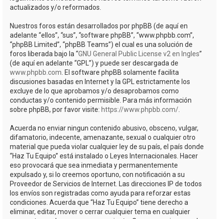
actualizados y/o reformados.
Nuestros foros están desarrollados por phpBB (de aquí en
adelante “ellos”, “sus”, “software phpBB”, “www.phpbb.com”,
“phpBB Limited”, “phpBB Teams”) el cual es una solución de
foros liberada bajo la “
GNU General Public License v2 en Ingles
”
(de aquí en adelante “GPL”) y puede ser descargada de
www.phpbb.com
. El software phpBB solamente facilita
discusiones basadas en Internet y la GPL estrictamente los
excluye de lo que aprobamos y/o desaprobamos como
conductas y/o contenido permisible. Para más información
sobre phpBB, por favor visite:
https://www.phpbb.com/
.
Acuerda no enviar ningun contenido abusivo, obsceno, vulgar,
difamatorio, indecente, amenazante, sexual o cualquier otro
material que pueda violar cualquier ley de su país, el país donde
“Haz Tu Equipo” está instalado o Leyes Internacionales. Hacer
eso provocará que sea inmediata y permanentemente
expulsado y, si lo creemos oportuno, con notificación a su
Proveedor de Servicios de Internet. Las direcciones IP de todos
los envíos son registradas como ayuda para reforzar estas
condiciones. Acuerda que “Haz Tu Equipo” tiene derecho a
eliminar, editar, mover o cerrar cualquier tema en cualquier