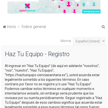
B
Inicio
Índice general
u
s
Idioma:
c
Haz Tu Equipo - Registro
a
r
Al ingresar en “Haz Tu Equipo” (de aquí en adelante “nosotros”,
“nos”, “nuestro”, “Haz Tu Equipo”,
“https://haztuequipo.cienciasanitaria.es”), usted acuerda estar
legalmente sometido a los siguientes términos. En caso
contrario por favor no se registre y/o use “Haz Tu Equipo”.
Podemos cambiar estos términos en cualquier momento e
intentaríamos avisarle, sin embargo sería prudente que los
revisase por su cuenta periódicamente. Seguir registrado a “Haz
Tu Equipo” después de esos cambios significa que acuerda estar
legalmente sometido a esos nuevos términos tal como fueron