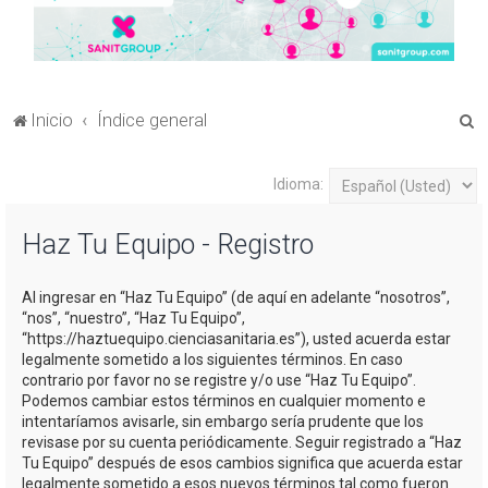
B
Inicio
Índice general
u
s
Idioma:
c
Haz Tu Equipo - Registro
a
r
Al ingresar en “Haz Tu Equipo” (de aquí en adelante “nosotros”,
“nos”, “nuestro”, “Haz Tu Equipo”,
“https://haztuequipo.cienciasanitaria.es”), usted acuerda estar
legalmente sometido a los siguientes términos. En caso
contrario por favor no se registre y/o use “Haz Tu Equipo”.
Podemos cambiar estos términos en cualquier momento e
intentaríamos avisarle, sin embargo sería prudente que los
revisase por su cuenta periódicamente. Seguir registrado a “Haz
Tu Equipo” después de esos cambios significa que acuerda estar
legalmente sometido a esos nuevos términos tal como fueron