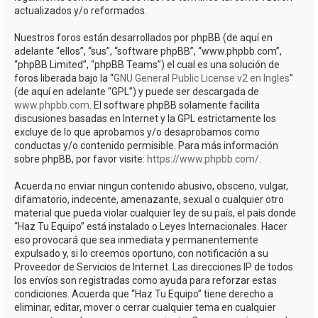
actualizados y/o reformados.
Nuestros foros están desarrollados por phpBB (de aquí en
adelante “ellos”, “sus”, “software phpBB”, “www.phpbb.com”,
“phpBB Limited”, “phpBB Teams”) el cual es una solución de
foros liberada bajo la “
GNU General Public License v2 en Ingles
”
(de aquí en adelante “GPL”) y puede ser descargada de
www.phpbb.com
. El software phpBB solamente facilita
discusiones basadas en Internet y la GPL estrictamente los
excluye de lo que aprobamos y/o desaprobamos como
conductas y/o contenido permisible. Para más información
sobre phpBB, por favor visite:
https://www.phpbb.com/
.
Acuerda no enviar ningun contenido abusivo, obsceno, vulgar,
difamatorio, indecente, amenazante, sexual o cualquier otro
material que pueda violar cualquier ley de su país, el país donde
“Haz Tu Equipo” está instalado o Leyes Internacionales. Hacer
eso provocará que sea inmediata y permanentemente
expulsado y, si lo creemos oportuno, con notificación a su
Proveedor de Servicios de Internet. Las direcciones IP de todos
los envíos son registradas como ayuda para reforzar estas
condiciones. Acuerda que “Haz Tu Equipo” tiene derecho a
eliminar, editar, mover o cerrar cualquier tema en cualquier