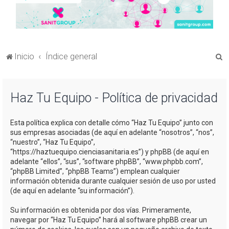
B
Inicio
Índice general
u
s
Haz Tu Equipo - Política de privacidad
c
a
Esta política explica con detalle cómo “Haz Tu Equipo” junto con
r
sus empresas asociadas (de aquí en adelante “nosotros”, “nos”,
“nuestro”, “Haz Tu Equipo”,
“https://haztuequipo.cienciasanitaria.es”) y phpBB (de aquí en
adelante “ellos”, “sus”, “software phpBB”, “www.phpbb.com”,
“phpBB Limited”, “phpBB Teams”) emplean cualquier
información obtenida durante cualquier sesión de uso por usted
(de aquí en adelante “su información”).
Su información es obtenida por dos vías. Primeramente,
navegar por “Haz Tu Equipo” hará al software phpBB crear un