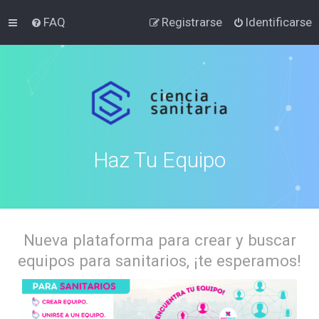
FAQ
Registrarse
Identificarse
Haz Tu Equipo
Nueva plataforma para crear y buscar
equipos para sanitarios, ¡te esperamos!