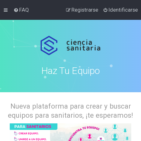
FAQ
Registrarse
Identificarse
Haz Tu Equipo
Nueva plataforma para crear y buscar
equipos para sanitarios, ¡te esperamos!