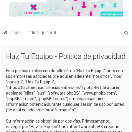
B
Inicio
Índice general
u
s
Haz Tu Equipo - Política de privacidad
c
a
Esta política explica con detalle cómo “Haz Tu Equipo” junto con
r
sus empresas asociadas (de aquí en adelante “nosotros”, “nos”,
“nuestro”, “Haz Tu Equipo”,
“https://haztuequipo.cienciasanitaria.es”) y phpBB (de aquí en
adelante “ellos”, “sus”, “software phpBB”, “www.phpbb.com”,
“phpBB Limited”, “phpBB Teams”) emplean cualquier
información obtenida durante cualquier sesión de uso por usted
(de aquí en adelante “su información”).
Su información es obtenida por dos vías. Primeramente,
navegar por “Haz Tu Equipo” hará al software phpBB crear un