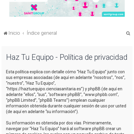
B
Inicio
Índice general
u
s
Haz Tu Equipo - Política de privacidad
c
a
Esta política explica con detalle cómo “Haz Tu Equipo” junto con
r
sus empresas asociadas (de aquí en adelante “nosotros”, “nos”,
“nuestro”, “Haz Tu Equipo”,
“https://haztuequipo.cienciasanitaria.es”) y phpBB (de aquí en
adelante “ellos”, “sus”, “software phpBB”, “www.phpbb.com”,
“phpBB Limited”, “phpBB Teams”) emplean cualquier
información obtenida durante cualquier sesión de uso por usted
(de aquí en adelante “su información”).
Su información es obtenida por dos vías. Primeramente,
navegar por “Haz Tu Equipo” hará al software phpBB crear un