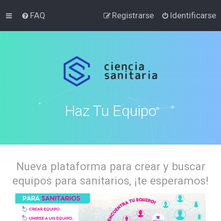
FAQ
Registrarse
Identificarse
Haz Tu Equipo
Nueva plataforma para crear y buscar
equipos para sanitarios, ¡te esperamos!