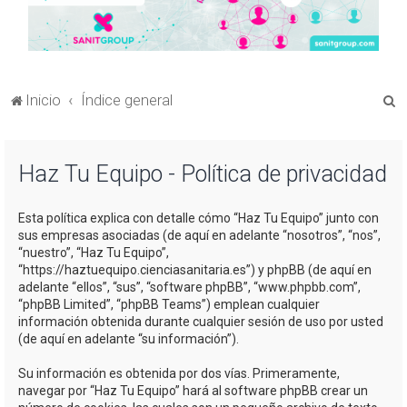
B
Inicio
Índice general
u
s
Haz Tu Equipo - Política de privacidad
c
a
Esta política explica con detalle cómo “Haz Tu Equipo” junto con
r
sus empresas asociadas (de aquí en adelante “nosotros”, “nos”,
“nuestro”, “Haz Tu Equipo”,
“https://haztuequipo.cienciasanitaria.es”) y phpBB (de aquí en
adelante “ellos”, “sus”, “software phpBB”, “www.phpbb.com”,
“phpBB Limited”, “phpBB Teams”) emplean cualquier
información obtenida durante cualquier sesión de uso por usted
(de aquí en adelante “su información”).
Su información es obtenida por dos vías. Primeramente,
navegar por “Haz Tu Equipo” hará al software phpBB crear un