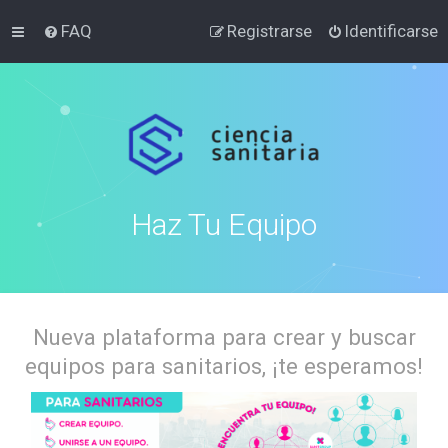
FAQ
Registrarse
Identificarse
Haz Tu Equipo
Nueva plataforma para crear y buscar
equipos para sanitarios, ¡te esperamos!