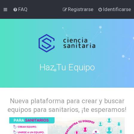
FAQ
Registrarse
Identificarse
Haz Tu Equipo
Nueva plataforma para crear y buscar
equipos para sanitarios, ¡te esperamos!