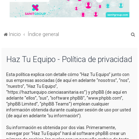
B
Inicio
Índice general
u
s
Haz Tu Equipo - Política de privacidad
c
a
Esta política explica con detalle cómo “Haz Tu Equipo” junto con
r
sus empresas asociadas (de aquí en adelante “nosotros”, “nos”,
“nuestro”, “Haz Tu Equipo”,
“https://haztuequipo.cienciasanitaria.es”) y phpBB (de aquí en
adelante “ellos”, “sus”, “software phpBB”, “www.phpbb.com”,
“phpBB Limited”, “phpBB Teams”) emplean cualquier
información obtenida durante cualquier sesión de uso por usted
(de aquí en adelante “su información”).
Su información es obtenida por dos vías. Primeramente,
navegar por “Haz Tu Equipo” hará al software phpBB crear un