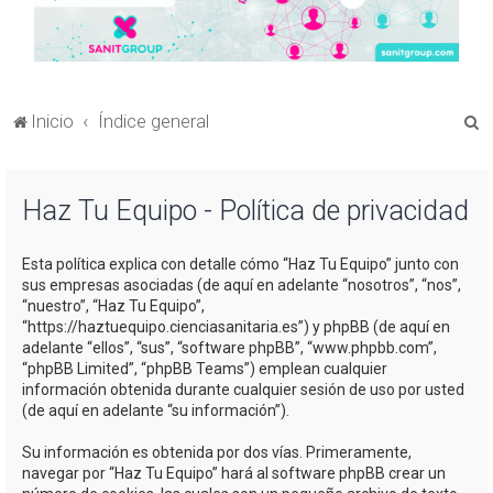
B
Inicio
Índice general
u
s
Haz Tu Equipo - Política de privacidad
c
a
Esta política explica con detalle cómo “Haz Tu Equipo” junto con
r
sus empresas asociadas (de aquí en adelante “nosotros”, “nos”,
“nuestro”, “Haz Tu Equipo”,
“https://haztuequipo.cienciasanitaria.es”) y phpBB (de aquí en
adelante “ellos”, “sus”, “software phpBB”, “www.phpbb.com”,
“phpBB Limited”, “phpBB Teams”) emplean cualquier
información obtenida durante cualquier sesión de uso por usted
(de aquí en adelante “su información”).
Su información es obtenida por dos vías. Primeramente,
navegar por “Haz Tu Equipo” hará al software phpBB crear un