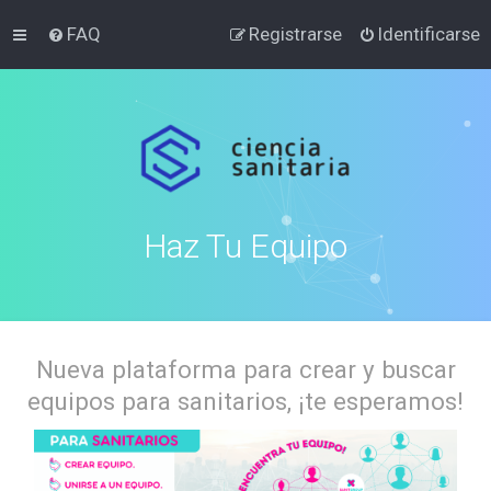
FAQ
Registrarse
Identificarse
Haz Tu Equipo
Nueva plataforma para crear y buscar
equipos para sanitarios, ¡te esperamos!