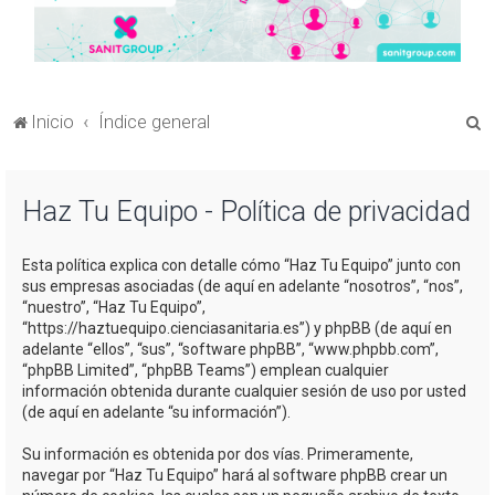
B
Inicio
Índice general
u
s
Haz Tu Equipo - Política de privacidad
c
a
Esta política explica con detalle cómo “Haz Tu Equipo” junto con
r
sus empresas asociadas (de aquí en adelante “nosotros”, “nos”,
“nuestro”, “Haz Tu Equipo”,
“https://haztuequipo.cienciasanitaria.es”) y phpBB (de aquí en
adelante “ellos”, “sus”, “software phpBB”, “www.phpbb.com”,
“phpBB Limited”, “phpBB Teams”) emplean cualquier
información obtenida durante cualquier sesión de uso por usted
(de aquí en adelante “su información”).
Su información es obtenida por dos vías. Primeramente,
navegar por “Haz Tu Equipo” hará al software phpBB crear un