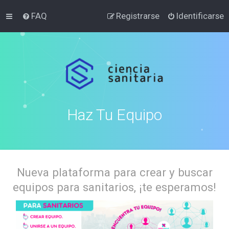
FAQ
Registrarse
Identificarse
Haz Tu Equipo
Nueva plataforma para crear y buscar
equipos para sanitarios, ¡te esperamos!