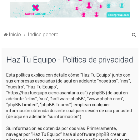
B
Inicio
Índice general
u
s
Haz Tu Equipo - Política de privacidad
c
a
Esta política explica con detalle cómo “Haz Tu Equipo” junto con
r
sus empresas asociadas (de aquí en adelante “nosotros”, “nos”,
“nuestro”, “Haz Tu Equipo”,
“https://haztuequipo.cienciasanitaria.es”) y phpBB (de aquí en
adelante “ellos”, “sus”, “software phpBB”, “www.phpbb.com”,
“phpBB Limited”, “phpBB Teams”) emplean cualquier
información obtenida durante cualquier sesión de uso por usted
(de aquí en adelante “su información”).
Su información es obtenida por dos vías. Primeramente,
navegar por “Haz Tu Equipo” hará al software phpBB crear un