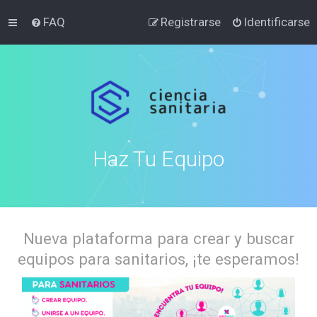
FAQ
Registrarse
Identificarse
Haz Tu Equipo
Nueva plataforma para crear y buscar
equipos para sanitarios, ¡te esperamos!