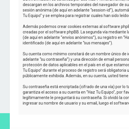
descargan en los archivos temporales del navegador de su P
sesión anónima (de aquí en adelante “session-id”), autom
Tu Equipo” y se emplea para registrar cuales han sido leído
Además podemos crear cookies externas al software phpBB
creadas por el software phpBB. La segunda vía mediante l
(de aquí en adelante “envíos anónimos”), su registro en “H
identificado (de aquí en adelante “sus mensajes”).
Su cuenta como mínimo constará de un nombre único de iden
adelante “su contraseña”) y una dirección de email personal
protección de datos aplicables en el país en el que estamo
Tu Equipo” durante el proceso de registro será obligatoria 
públicamente exhibida. Además, en su cuenta, usted tiene
Su contraseña está encriptada (cifrado de una vía) por l
garantiza el acceso a su cuenta en “Haz Tu Equipo”, por f
legítimamente le preguntará su contraseña. Si olvidó la con
ingresar su nombre de usuario y su email, luego el softw