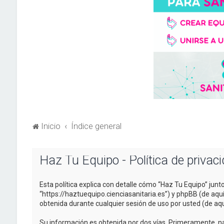
Inicio
Índice general
Haz Tu Equipo - Política de privac
Esta política explica con detalle cómo “Haz Tu Equipo” junt
“https://haztuequipo.cienciasanitaria.es”) y phpBB (de aq
obtenida durante cualquier sesión de uso por usted (de aqu
Su información es obtenida por dos vías. Primeramente, n