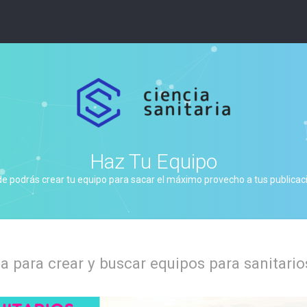
Haz Tu Equipo
de podrás crear tu equipo para sacar el máximo provecho a tus publicacio
 para crear y buscar equipos para sanitario