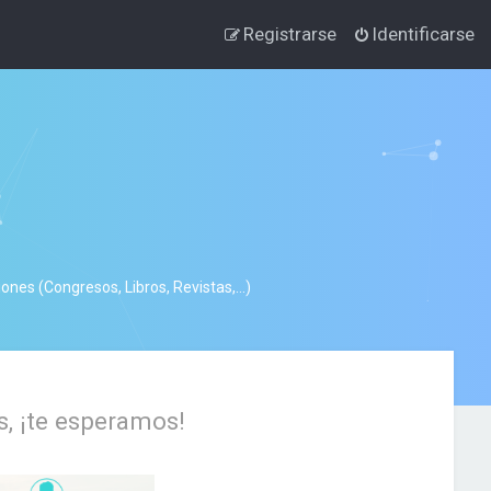
Registrarse
Identificarse
nes (Congresos, Libros, Revistas,...)
s, ¡te esperamos!