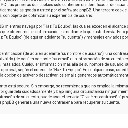
C. Las primeras dos cookies sólo contienen un identificador de usuario (
áticamente asignada a usted por el software phpBB. Una tercera cooki
s, con objeto de optimizar su experiencia de usuario.
 mientras navega por “Haz Tu Equipo”, las cuales exceden el alcance 
a que obtenemos su información es mediante lo que usted envía. Esto p
az Tu Equipo” (de aquí en adelante “su cuenta”) y mensajes enviados po
tificación (de aquí en adelante “su nombre de usuario”), una contrase
 válida (de aquí en adelante “su email”). La información de su cuenta e
s instalados. Cualquier información más allá de su nombre de usuario, s
u opcional, según el criterio de “Haz Tu Equipo”. En cualquier caso, uste
 la opción de activar o desactivar los emails generados automáticament
o tanto está segura. Sin embargo, se recomienda que no emplee la mism
avor guárdela cuidadosamente y bajo ninguna circunstancia ningún miem
traseña de su cuenta, puede usar el servicio “Olvidé mi contraseña” prov
are phpBB generará una nueva contraseña para recuperar su cuenta.