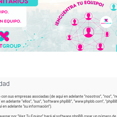
idad
o con sus empresas asociadas (de aquí en adelante “nosotros”, “nos”, “n
uí en adelante “ellos”, “sus”, “software phpBB”, “www.phpbb.com”, “php
í en adelante “su información”).
avegar por “Haz Tu Equipo” hará al software phpBB crear un número de c