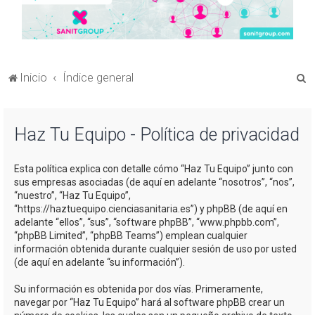
B
Inicio
Índice general
u
s
Haz Tu Equipo - Política de privacidad
c
a
Esta política explica con detalle cómo “Haz Tu Equipo” junto con
r
sus empresas asociadas (de aquí en adelante “nosotros”, “nos”,
“nuestro”, “Haz Tu Equipo”,
“https://haztuequipo.cienciasanitaria.es”) y phpBB (de aquí en
adelante “ellos”, “sus”, “software phpBB”, “www.phpbb.com”,
“phpBB Limited”, “phpBB Teams”) emplean cualquier
información obtenida durante cualquier sesión de uso por usted
(de aquí en adelante “su información”).
Su información es obtenida por dos vías. Primeramente,
navegar por “Haz Tu Equipo” hará al software phpBB crear un