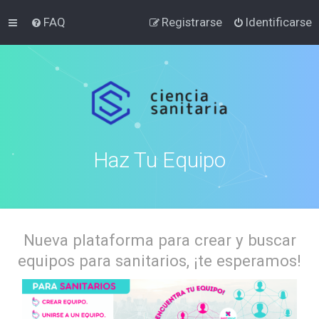
FAQ
Registrarse
Identificarse
Haz Tu Equipo
Nueva plataforma para crear y buscar
equipos para sanitarios, ¡te esperamos!