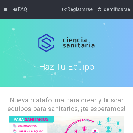
FAQ
Registrarse
Identificarse
Haz Tu Equipo
Nueva plataforma para crear y buscar
equipos para sanitarios, ¡te esperamos!