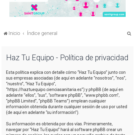
B
Inicio
Índice general
u
s
Haz Tu Equipo - Política de privacidad
c
a
Esta política explica con detalle cómo “Haz Tu Equipo” junto con
r
sus empresas asociadas (de aquí en adelante “nosotros”, “nos”,
“nuestro”, “Haz Tu Equipo”,
“https://haztuequipo.cienciasanitaria.es”) y phpBB (de aquí en
adelante “ellos”, “sus”, “software phpBB”, “www.phpbb.com”,
“phpBB Limited”, “phpBB Teams”) emplean cualquier
información obtenida durante cualquier sesión de uso por usted
(de aquí en adelante “su información”).
Su información es obtenida por dos vías. Primeramente,
navegar por “Haz Tu Equipo” hará al software phpBB crear un