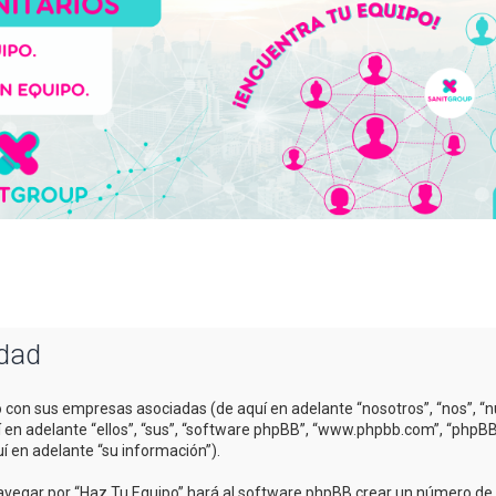
idad
o con sus empresas asociadas (de aquí en adelante “nosotros”, “nos”, “n
uí en adelante “ellos”, “sus”, “software phpBB”, “www.phpbb.com”, “php
í en adelante “su información”).
avegar por “Haz Tu Equipo” hará al software phpBB crear un número de c