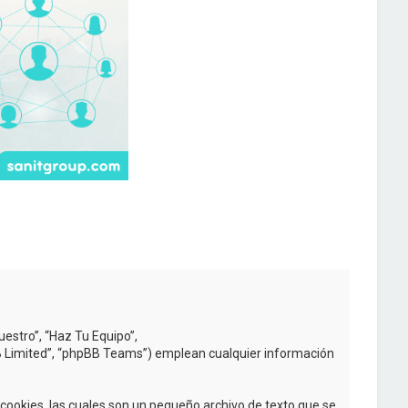
uestro”, “Haz Tu Equipo”,
BB Limited”, “phpBB Teams”) emplean cualquier información
ookies, las cuales son un pequeño archivo de texto que se