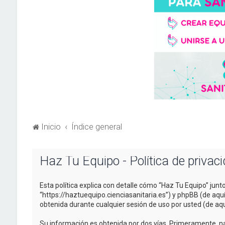
Inicio
Índice general
Haz Tu Equipo - Política de privac
Esta política explica con detalle cómo “Haz Tu Equipo” junt
“https://haztuequipo.cienciasanitaria.es”) y phpBB (de aq
obtenida durante cualquier sesión de uso por usted (de aqu
Su información es obtenida por dos vías. Primeramente, n