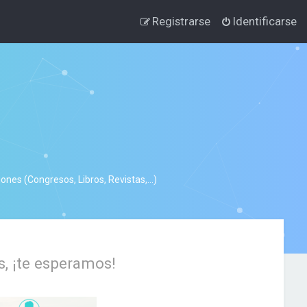
Registrarse
Identificarse
nes (Congresos, Libros, Revistas,...)
s, ¡te esperamos!