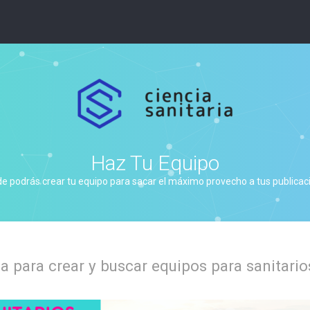
Haz Tu Equipo
de podrás crear tu equipo para sacar el máximo provecho a tus publicacio
 para crear y buscar equipos para sanitario