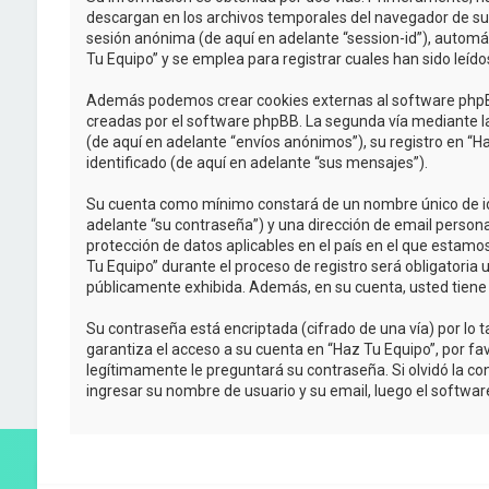
descargan en los archivos temporales del navegador de su P
sesión anónima (de aquí en adelante “session-id”), autom
Tu Equipo” y se emplea para registrar cuales han sido leído
Además podemos crear cookies externas al software phpBB
creadas por el software phpBB. La segunda vía mediante l
(de aquí en adelante “envíos anónimos”), su registro en “H
identificado (de aquí en adelante “sus mensajes”).
Su cuenta como mínimo constará de un nombre único de iden
adelante “su contraseña”) y una dirección de email personal
protección de datos aplicables en el país en el que estamo
Tu Equipo” durante el proceso de registro será obligatoria 
públicamente exhibida. Además, en su cuenta, usted tiene
Su contraseña está encriptada (cifrado de una vía) por l
garantiza el acceso a su cuenta en “Haz Tu Equipo”, por f
legítimamente le preguntará su contraseña. Si olvidó la con
ingresar su nombre de usuario y su email, luego el softw