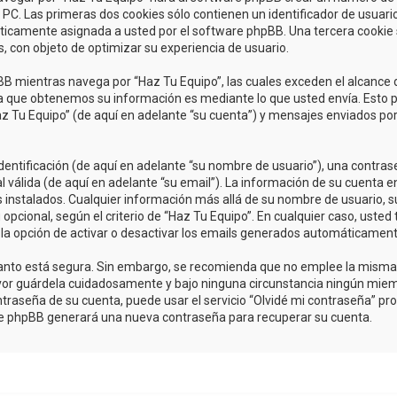
C. Las primeras dos cookies sólo contienen un identificador de usuario (
áticamente asignada a usted por el software phpBB. Una tercera cooki
s, con objeto de optimizar su experiencia de usuario.
 mientras navega por “Haz Tu Equipo”, las cuales exceden el alcance 
a que obtenemos su información es mediante lo que usted envía. Esto p
az Tu Equipo” (de aquí en adelante “su cuenta”) y mensajes enviados po
tificación (de aquí en adelante “su nombre de usuario”), una contrase
 válida (de aquí en adelante “su email”). La información de su cuenta e
s instalados. Cualquier información más allá de su nombre de usuario, s
u opcional, según el criterio de “Haz Tu Equipo”. En cualquier caso, uste
 la opción de activar o desactivar los emails generados automáticament
o tanto está segura. Sin embargo, se recomienda que no emplee la mism
avor guárdela cuidadosamente y bajo ninguna circunstancia ningún miem
traseña de su cuenta, puede usar el servicio “Olvidé mi contraseña” prov
are phpBB generará una nueva contraseña para recuperar su cuenta.